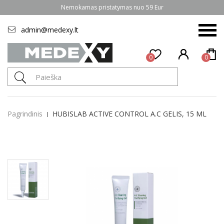
Nemokamas pristatymas nuo 59 Eur
admin@medexy.lt
0
0
Pagrindinis
HUBISLAB ACTIVE CONTROL A.C GELIS, 15 ML