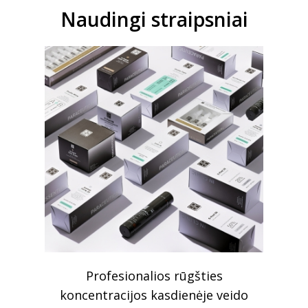
Naudingi straipsniai
KAIP
Profesionalios rūgšties
Laiko i
 ODĄ IR
koncentracijos kasdienėje veido
vei