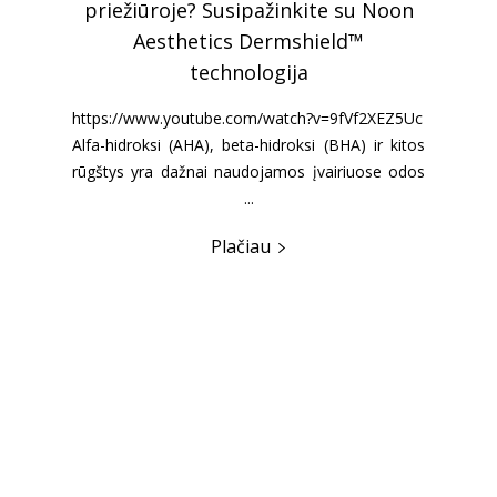
?
priežiūroje? Susipažinkite su Noon
ic
Aesthetics Dermshield™
 gyvenimo
Šiomis d
technologija
ijoje tai
atliekama
 tik tarp
sudėtiniai
https://www.youtube.com/watch?v=9fVf2XEZ5Uc
Alfa-hidroksi (AHA), beta-hidroksi (BHA) ir kitos
rūgštys yra dažnai naudojamos įvairiuose odos
...
Plačiau