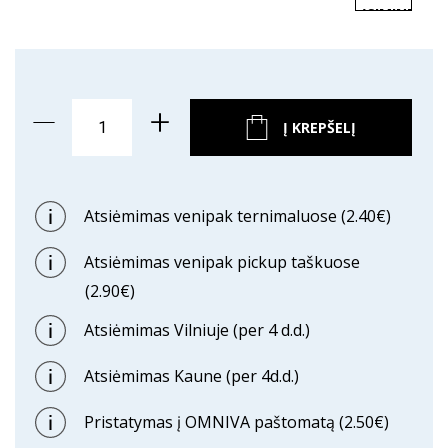
ĮSIMINTI
PREKĘ
Į KREPŠELĮ
Atsiėmimas venipak ternimaluose (2.40€)
Atsiėmimas venipak pickup taškuose
(2.90€)
Atsiėmimas Vilniuje (per 4 d.d.)
Atsiėmimas Kaune (per 4d.d.)
Pristatymas į OMNIVA paštomatą (2.50€)