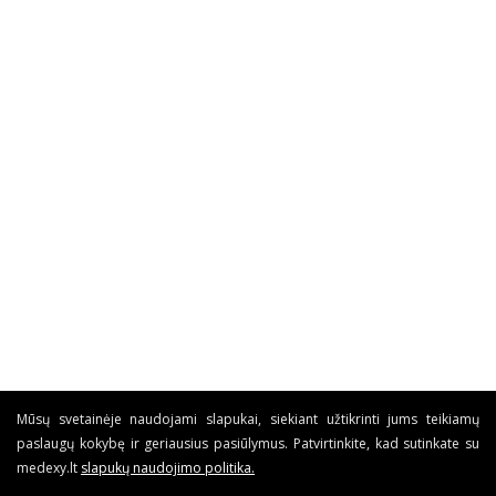
Mūsų svetainėje naudojami slapukai, siekiant užtikrinti jums teikiamų
paslaugų kokybę ir geriausius pasiūlymus. Patvirtinkite, kad sutinkate su
medexy.lt
slapukų naudojimo politika
.