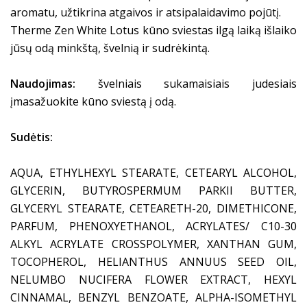
aromatu, užtikrina atgaivos ir atsipalaidavimo pojūtį.
Therme Zen White Lotus kūno sviestas ilgą laiką išlaiko
jūsų odą minkštą, švelnią ir sudrėkintą.
Naudojimas:
švelniais sukamaisiais judesiais
įmasažuokite kūno sviestą į odą.
Sudėtis:
AQUA, ETHYLHEXYL STEARATE, CETEARYL ALCOHOL,
GLYCERIN, BUTYROSPERMUM PARKII BUTTER,
GLYCERYL STEARATE, CETEARETH-20, DIMETHICONE,
PARFUM, PHENOXYETHANOL, ACRYLATES/ C10-30
ALKYL ACRYLATE CROSSPOLYMER, XANTHAN GUM,
TOCOPHEROL, HELIANTHUS ANNUUS SEED OIL,
NELUMBO NUCIFERA FLOWER EXTRACT, HEXYL
CINNAMAL, BENZYL BENZOATE, ALPHA-ISOMETHYL