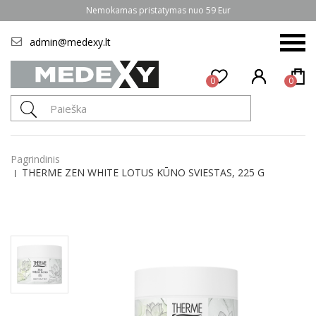
Nemokamas pristatymas nuo 59 Eur
admin@medexy.lt
0
0
Pagrindinis
THERME ZEN WHITE LOTUS KŪNO SVIESTAS, 225 G