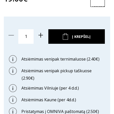
ĮSIMINTI
PREKĘ
Į KREPŠELĮ
Atsiėmimas venipak ternimaluose (2.40€)
Atsiėmimas venipak pickup taškuose
(2.90€)
Atsiėmimas Vilniuje (per 4 d.d.)
Atsiėmimas Kaune (per 4d.d.)
Pristatymas į OMNIVA paštomatą (2.50€)