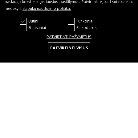
paslaugų kokybę ir geriausius pasiūlymus. Patvirtinkite, kad sutinkate su
medexy.lt
slapukų naudojimo politika
.
Būtini
Funkciniai
Statistiniai
Rinkodaros
PATVIRTINTI PAŽYMĖTUS
PATVIRTINTI VISUS