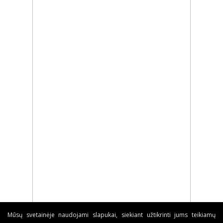
Mūsų svetainėje naudojami slapukai, siekiant užtikrinti jums teikiamų