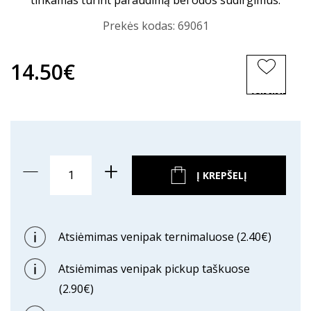
tinkamas turint paraudimą bei odos sudirgimus.
Prekės kodas:
69061
14.50€
ĮSIMINTI
PREKĘ
Į KREPŠELĮ
Atsiėmimas venipak ternimaluose (2.40€)
Atsiėmimas venipak pickup taškuose
(2.90€)