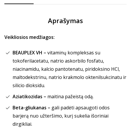
Aprašymas
Veikliosios medžiagos:
BEAUPLEX VH –
vitaminų kompleksas su
tokoferilacetatu, natrio askorbilo fosfatu,
niacinamidu, kalcio pantotenatu, piridoksino HCl,
maltodekstrinu, natrio krakmolo oktenilsukcinatu ir
silicio dioksidu.
Aziatikozidas –
maitina pažeistą odą.
Beta-gliukanas –
gali padėti apsaugoti odos
barjerą nuo užteršimo, kurį sukelia išoriniai
dirgikliai.