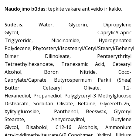
Naudojimo būdas:
tepkite vakare ant veido ir kaklo.
Sudėtis:
Water, Glycerin, Dipropylene
Glycol, Caprylic/Capric
Triglyceride, Niacinamide, Hydrogenated
Polydecene, Phytosteryl/Isostearyl/Cetyl/Stearyl/Behenyl
Dimer Dilinoleate, Pentaerythrityl
Tetraethylhexanoate, Tranexamic Acid, Cetearyl
Alcohol, Boron Nitride, Coco-
Caprylate/Caprate, Butyrospermum Parkii (Shea)
Butter, Cetearyl Olivate, 1,2-
Hexanediol, Propanediol, Polyglyceryl-3 Methylglucose
Distearate, Sorbitan Olivate, Betaine, Glycereth-26,
Xylitylglucoside, Panthenol, Beeswax, Glyceryl
Stearate, Anhydroxylitol, Butylene
Glycol, Bisabolol, C12-16 Alcohols, Ammonium
Acryloyldimethyltaurate/VP Copolymer, Xylitol, Illicium