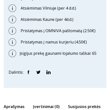
Atsiėmimas Vilniuje (per 4 d.d.)
Atsiėmimas Kaune (per 4d.d.)
Pristatymas į OMNIVA paštomatą (2.50€)
Pristatymas į namus kurjeriu (4.50€)
Įsigijus prekę gaunami lojalumo taškai: 65
Dalintis:
Aprašymas
Įvertinimai (0)
Susijusios prekės