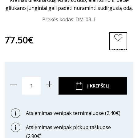
Kremas drėkina odą. Asiatikozido, alantoino ir beta-
gliukano junginiai gali padėti nuraminti sudirgusią odą.
Prekės kodas:
DM-03-1
77.50€
ĮSIMINTI
PREKĘ
Į KREPŠELĮ
Atsiėmimas venipak ternimaluose (2.40€)
Atsiėmimas venipak pickup taškuose
(2.90€)