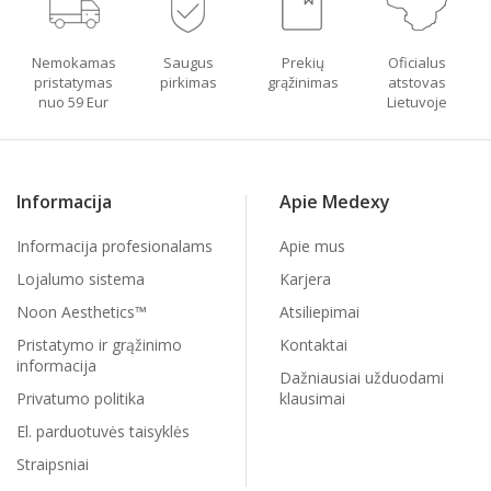
Nemokamas
Saugus
Prekių
Oficialus
pristatymas
pirkimas
grąžinimas
atstovas
nuo 59 Eur
Lietuvoje
Informacija
Apie Medexy
Informacija profesionalams
Apie mus
Lojalumo sistema
Karjera
Noon Aesthetics™
Atsiliepimai
Pristatymo ir grąžinimo
Kontaktai
informacija
Dažniausiai užduodami
Privatumo politika
klausimai
El. parduotuvės taisyklės
Straipsniai