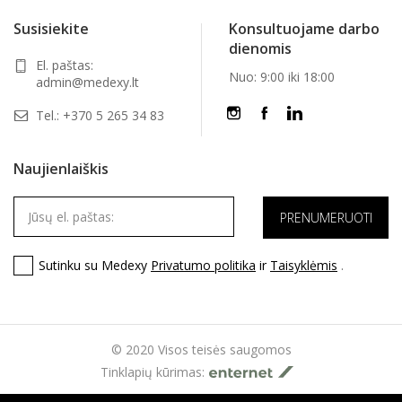
Susisiekite
Konsultuojame darbo
dienomis
El. paštas:
Nuo: 9:00 iki 18:00
admin@medexy.lt
Tel.:
+370 5 265 34 83
Naujienlaiškis
Sutinku su Medexy
Privatumo politika
ir
Taisyklėmis
.
© 2020 Visos teisės saugomos
Tinklapių kūrimas: