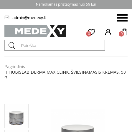
Nemokamas pristatymas nuo 59 Eur
admin@medexy.lt
0
0
Pagrindinis
HUBISLAB DERMA MAX CLINIC ŠVIESINAMASIS KREMAS, 50
G