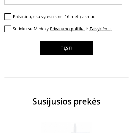
Patvirtinu, esu vyresnis nei 16 metų asmuo
Sutinku su Medexy
Privatumo politika
ir
Taisyklėmis
.
TĘSTI
Susijusios prekės
C
T