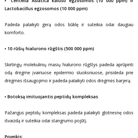
▪ Centella Asiatica kaluso egzosomos (10 000 ppm) ir
Lactobacillus egzosomos (10 000 ppm)
Padeda palaikyti gerą odos būklę ir suteikia odai daugiau
komforto.
▪ 10 rūšių hialurono rūgštis (500 000 ppm)
Skirtingų molekulinių masių hialurono rūgštys padeda aprūpinti
odą drėgme įvairiuose epidermio sluoksniuose, prisideda prie
drėgmės išsaugojimo ir padeda palaikyti odos drėgmės barjerą.
▪ Botoksą imituojantis peptidų kompleksas
Pažangus peptidų kompleksas padeda palaikyti glotnesnę odos
išvaizdą ir suteikia odai stangrumo pojūtį.
Poveikis: