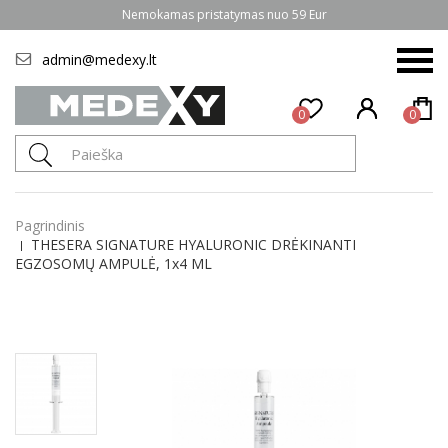
Nemokamas pristatymas nuo 59 Eur
admin@medexy.lt
0
0
Pagrindinis
THESERA SIGNATURE HYALURONIC DRĖKINANTI
EGZOSOMŲ AMPULĖ, 1x4 ML