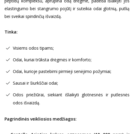
peptidų kompleksu, aprūpina odą drėgme, padeda išlaikyti jos
elastingumo bei stangrumo pojūtį ir suteikia odai glotnią, putlią
bei sveikai spindinčią išvaizdą.
Tinka:
Visiems odos tipams;
Odai, kuriai trūksta drėgmės ir komforto;
Odai, kurioje pastebimi pirmieji senėjimo požymiai;
Sausai ir šiurkščiai odai;
Odos priežiūrai, siekiant išlaikyti glotnesnės ir putlesnės
odos išvaizdą.
Pagrindinės veikliosios medžiagos: