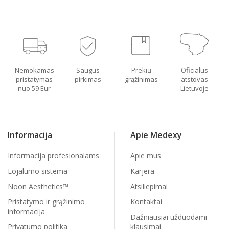
Nemokamas
Saugus
Prekių
Oficialus
pristatymas
pirkimas
grąžinimas
atstovas
nuo 59 Eur
Lietuvoje
Informacija
Apie Medexy
Informacija profesionalams
Apie mus
Lojalumo sistema
Karjera
Noon Aesthetics™
Atsiliepimai
Pristatymo ir grąžinimo
Kontaktai
informacija
Dažniausiai užduodami
Privatumo politika
klausimai