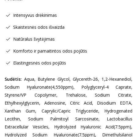
Intensyvus drėkinimas
Skaistesnės odos išvaizda
Natūralus švytėjimas
Komforto ir pamaitintos odos pojūtis
Elastingesnės odos pojūtis
Sudėtis:
Aqua, Butylene Glycol, Glycereth-26, 1,2-Hexanediol,
Sodium Hyaluronate(4,550ppm), Polyglyceryl-4 Caprate,
Styrene/VP Copolymer, Trehalose, Sodium Citrate,
Ethylhexylglycerin, Adenosine, Citric Acid, Disodium EDTA,
Xanthan Gum, Caprylic/Capric Triglyceride, Hydrogenated
Lecithin, Sodium Palmitoyl Sarcosinate, Lactobacillus
Extracellular Vesicles, Hydrolyzed Hyaluronic Acid(7.5ppm),
Hydrolyzed Sodium Hyaluronate(7.5ppm), Dimethylsilanol