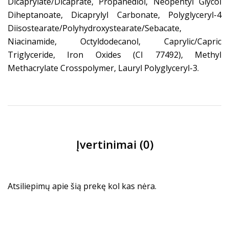
Dicaprylate/Dicaprate, Propanediol, Neopentyl Glycol
Diheptanoate, Dicaprylyl Carbonate, Polyglyceryl-4
Diisostearate/Polyhydroxystearate/Sebacate,
Niacinamide, Octyldodecanol, Caprylic/Capric
Triglyceride, Iron Oxides (CI 77492), Methyl
Methacrylate Crosspolymer, Lauryl Polyglyceryl-3.
Įvertinimai (0)
Atsiliepimų apie šią prekę kol kas nėra.