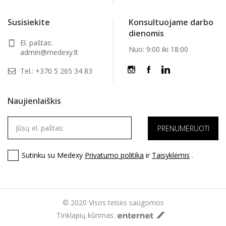
Susisiekite
Konsultuojame darbo
dienomis
El. paštas:
Nuo: 9:00 iki 18:00
admin@medexy.lt
Tel.:
+370 5 265 34 83
Naujienlaiškis
Sutinku su Medexy
Privatumo politika
ir
Taisyklėmis
.
© 2020 Visos teisės saugomos
Tinklapių kūrimas: