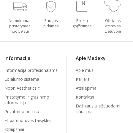
Nemokamas
Saugus
Prekių
Oficialus
pristatymas
pirkimas
grąžinimas
atstovas
nuo 59 Eur
Lietuvoje
Informacija
Apie Medexy
Informacija profesionalams
Apie mus
Lojalumo sistema
Karjera
Noon Aesthetics™
Atsiliepimai
Pristatymo ir grąžinimo
Kontaktai
informacija
Dažniausiai užduodami
Privatumo politika
klausimai
El. parduotuvės taisyklės
Straipsniai