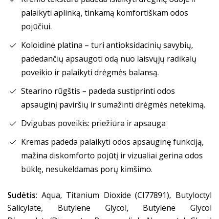
palaikyti aplinką, tinkamą komfortiškam odos
pojūčiui.
Koloidinė platina – turi antioksidacinių savybių,
padedančių apsaugoti odą nuo laisvųjų radikalų
poveikio ir palaikyti drėgmės balansą.
Stearino rūgštis – padeda sustiprinti odos
apsauginį paviršių ir sumažinti drėgmės netekimą.
Dvigubas poveikis: priežiūra ir apsauga
Kremas padeda palaikyti odos apsauginę funkciją,
mažina diskomforto pojūtį ir vizualiai gerina odos
būklę, nesukeldamas porų kimšimo.
Sudėtis
: Aqua, Titanium Dioxide (CI77891), Butyloctyl
Salicylate, Butylene Glycol, Butylene Glycol