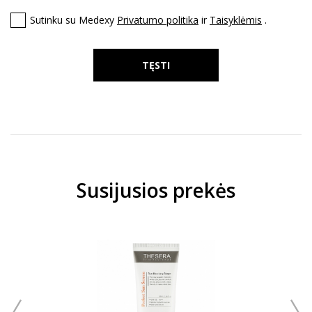
Sutinku su Medexy
Privatumo politika
ir
Taisyklėmis
.
TĘSTI
Susijusios prekės
 200
THE