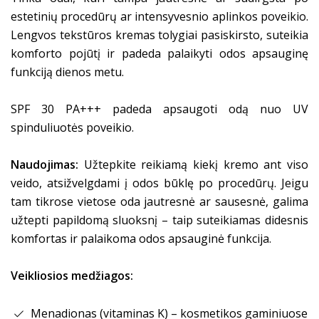
estetinių procedūrų ar intensyvesnio aplinkos poveikio.
Lengvos tekstūros kremas tolygiai pasiskirsto, suteikia
komforto pojūtį ir padeda palaikyti odos apsauginę
funkciją dienos metu.
SPF 30 PA+++ padeda apsaugoti odą nuo UV
spinduliuotės poveikio.
Naudojimas:
Užtepkite reikiamą kiekį kremo ant viso
veido, atsižvelgdami į odos būklę po procedūrų. Jeigu
tam tikrose vietose oda jautresnė ar sausesnė, galima
užtepti papildomą sluoksnį – taip suteikiamas didesnis
komfortas ir palaikoma odos apsauginė funkcija.
Veikliosios medžiagos:
Menadionas (vitaminas K) – kosmetikos gaminiuose