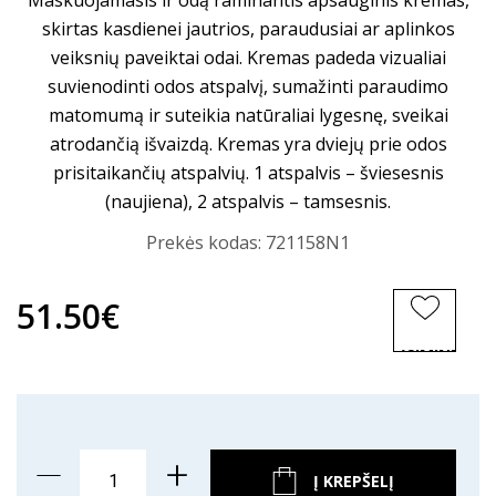
Maskuojamasis ir odą raminantis apsauginis kremas,
skirtas kasdienei jautrios, paraudusiai ar aplinkos
veiksnių paveiktai odai. Kremas padeda vizualiai
suvienodinti odos atspalvį, sumažinti paraudimo
matomumą ir suteikia natūraliai lygesnę, sveikai
atrodančią išvaizdą. Kremas yra dviejų prie odos
prisitaikančių atspalvių. 1 atspalvis – šviesesnis
(naujiena), 2 atspalvis – tamsesnis.
Prekės kodas:
721158N1
51.50€
ĮSIMINTI
PREKĘ
Į KREPŠELĮ