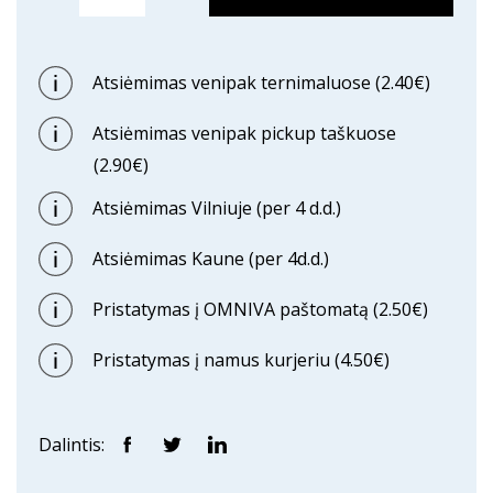
Atsiėmimas venipak ternimaluose (2.40€)
Atsiėmimas venipak pickup taškuose
(2.90€)
Atsiėmimas Vilniuje (per 4 d.d.)
Atsiėmimas Kaune (per 4d.d.)
Pristatymas į OMNIVA paštomatą (2.50€)
Pristatymas į namus kurjeriu (4.50€)
Dalintis: