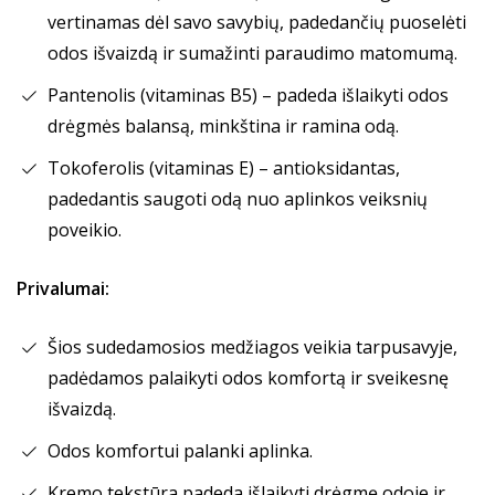
vertinamas dėl savo savybių, padedančių puoselėti
odos išvaizdą ir sumažinti paraudimo matomumą.
Pantenolis (vitaminas B5) – padeda išlaikyti odos
drėgmės balansą, minkština ir ramina odą.
Tokoferolis (vitaminas E) – antioksidantas,
padedantis saugoti odą nuo aplinkos veiksnių
poveikio.
Privalumai:
Šios sudedamosios medžiagos veikia tarpusavyje,
padėdamos palaikyti odos komfortą ir sveikesnę
išvaizdą.
Odos komfortui palanki aplinka.
Kremo tekstūra padeda išlaikyti drėgmę odoje ir