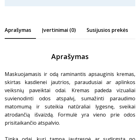
Aprašymas
Įvertinimai (0)
Susijusios prekės
Aprašymas
Maskuojamasis ir odą raminantis apsauginis kremas,
skirtas kasdienei jautrios, paraudusiai ar aplinkos
veiksnių paveiktai odai. Kremas padeda vizualiai
suvienodinti odos atspalvį, sumažinti paraudimo
matomumą ir suteikia natūraliai lygesnę, sveikai
atrodančią išvaizdą. Formulė yra vieno prie odos
prisitaikančio atspalvio.
Tinka odai, kuri tampa jautresnė ar sudirgsta po