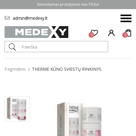
Nemokamas pristatymas nuo 59 Eur
admin@medexy.lt
0
0
Pagrindinis
THERME KŪNO SVIESTŲ RINKINYS