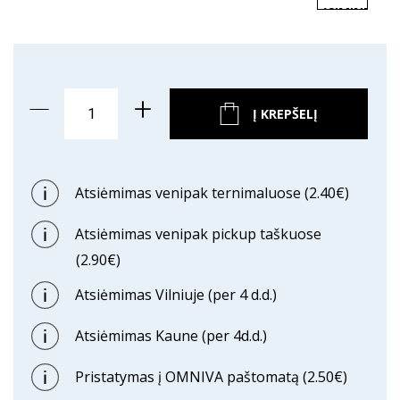
ĮSIMINTI
PREKĘ
Į KREPŠELĮ
Atsiėmimas venipak ternimaluose (2.40€)
Atsiėmimas venipak pickup taškuose
(2.90€)
Atsiėmimas Vilniuje (per 4 d.d.)
Atsiėmimas Kaune (per 4d.d.)
Pristatymas į OMNIVA paštomatą (2.50€)