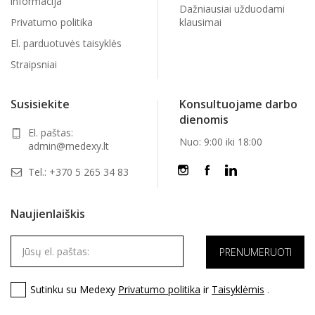
informacija
Dažniausiai užduodami
Privatumo politika
klausimai
El. parduotuvės taisyklės
Straipsniai
Susisiekite
Konsultuojame darbo
dienomis
El. paštas:
Nuo: 9:00 iki 18:00
admin@medexy.lt
Tel.:
+370 5 265 34 83
Naujienlaiškis
Sutinku su Medexy
Privatumo politika
ir
Taisyklėmis
.