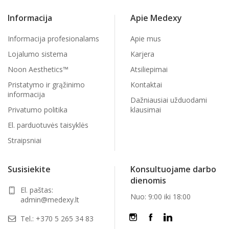
Informacija
Apie Medexy
Informacija profesionalams
Apie mus
Lojalumo sistema
Karjera
Noon Aesthetics™
Atsiliepimai
Pristatymo ir grąžinimo
Kontaktai
informacija
Dažniausiai užduodami
Privatumo politika
klausimai
El. parduotuvės taisyklės
Straipsniai
Susisiekite
Konsultuojame darbo
dienomis
El. paštas:
Nuo: 9:00 iki 18:00
admin@medexy.lt
Tel.:
+370 5 265 34 83