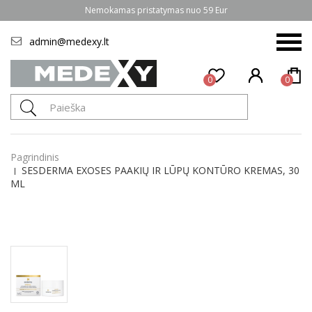
Nemokamas pristatymas nuo 59 Eur
admin@medexy.lt
0
0
Pagrindinis
SESDERMA EXOSES PAAKIŲ IR LŪPŲ KONTŪRO KREMAS, 30
ML