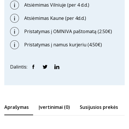
Atsiėmimas Vilniuje (per 4 d.d.)
Atsiėmimas Kaune (per 4d.d.)
Pristatymas į OMNIVA paštomatą (2.50€)
Pristatymas į namus kurjeriu (4.50€)
Dalintis:
Aprašymas
Įvertinimai (0)
Susijusios prekės