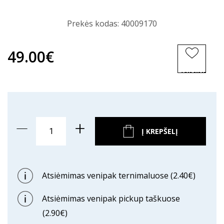
Prekės kodas:
40009170
49.00€
ĮSIMINTI
PREKĘ
Į KREPŠELĮ
Atsiėmimas venipak ternimaluose (2.40€)
Atsiėmimas venipak pickup taškuose
(2.90€)