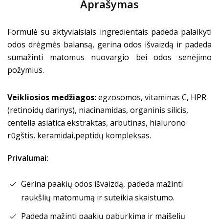
Aprašymas
Formulė su aktyviaisiais ingredientais padeda palaikyti
odos drėgmės balansą, gerina odos išvaizdą ir padeda
sumažinti matomus nuovargio bei odos senėjimo
požymius.
Veikliosios medžiagos:
egzosomos, vitaminas C, HPR
(retinoidų darinys), niacinamidas, organinis silicis,
centella asiatica ekstraktas, arbutinas, hialurono
rūgštis, keramidai,peptidų kompleksas.
Privalumai:
Gerina paakių odos išvaizdą, padeda mažinti
raukšlių matomumą ir suteikia skaistumo.
Padeda mažinti paakių paburkimą ir maišelių