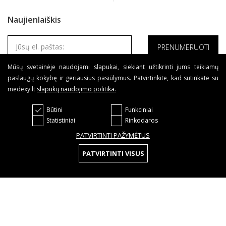
Naujienlaiškis
Mūsų svetainėje naudojami slapukai, siekiant užtikrinti jums teikiamų
Sutinku su Medexy
Privatumo politika
ir
Taisyklėmis
.
paslaugų kokybę ir geriausius pasiūlymus. Patvirtinkite, kad sutinkate su
medexy.lt
slapukų naudojimo politika
.
Būtini
Funkciniai
Statistiniai
Rinkodaros
© 2020 Visos teisės saugomos
Tinklapių kūrimas:
PATVIRTINTI PAŽYMĖTUS
PATVIRTINTI VISUS