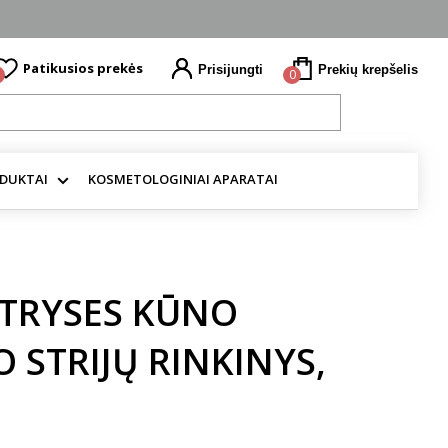
Patikusios prekės
Prisijungti
Prekių krepšelis
0
ODUKTAI
KOSMETOLOGINIAI APARATAI
STRYSES KŪNO
 STRIJŲ RINKINYS,