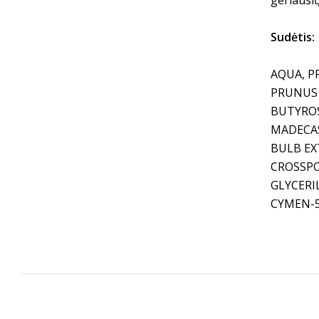
geriausių
Sudėtis:
AQUA, P
PRUNUS 
BUTYROS
MADECAS
BULB EX
CROSSPO
GLYCERI
CYMEN-5