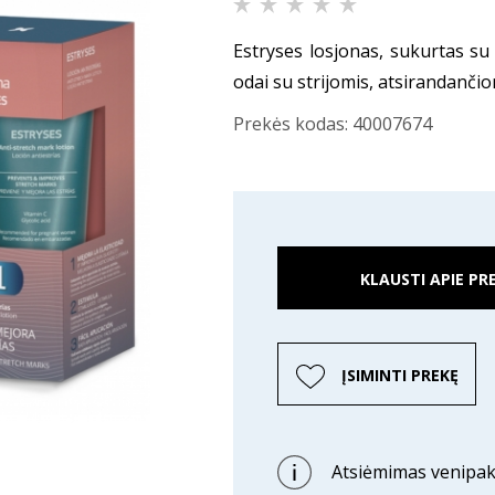
Estryses losjonas, sukurtas su
odai su strijomis, atsirandanči
Prekės kodas:
40007674
KLAUSTI APIE PR
ĮSIMINTI PREKĘ
Atsiėmimas venipak 