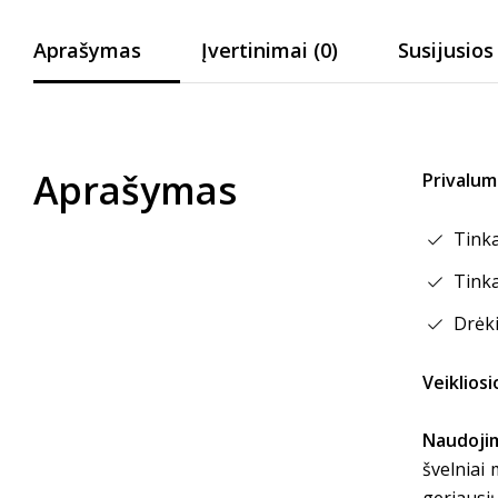
Aprašymas
Įvertinimai (0)
Susijusios
Aprašymas
Privalum
Tinka
Tinka
Drėki
Veiklios
Naudoji
švelniai