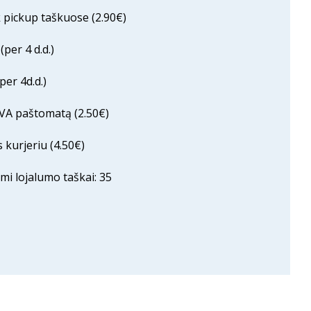
pickup taškuose (2.90€)
per 4 d.d.)
er 4d.d.)
VA paštomatą (2.50€)
 kurjeriu (4.50€)
mi lojalumo taškai: 35