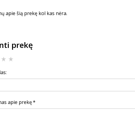
mų apie šią prekę kol kas nėra.
inti prekę
as:
imas apie prekę