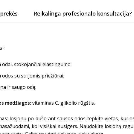
 prekės
Reikalinga profesionalo konsultacija?
ai:
 odai, stokojančiai elastingumo.
 odos su strijomis priežiūrai.
na ir saugo odą.
ios medžiagos:
vitaminas C, glikolio rūgštis.
mas:
losjonu po dušo ant sausos odos tepkite vietas, kuriose ga
 masažuodami, kol visiškai susigers. Naudokite losjoną regu