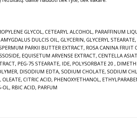
 rezultatų. Galite naudoti tiek ryte, tiek vakare.
ROPYLENE GLYCOL, CETEARYL ALCOHOL, PARAFFINUM LIQ
AMYGDALUS DULCIS OIL, GLYCERIN, GLYCERYL STEARATE, 
PERMUM PARKII BUTTER EXTRACT, ROSA CANINA FRUIT
SOSIDE, EQUISETUM ARVENSE EXTRACT, CENTELLA ASIAT
TRACT, PEG-75 STEARATE, IDE, POLYSORBATE 20 , DIME
LYMER, DISODIUM EDTA, SODIUM CHOLATE, SODIUM CHL
L OLEATE, CITRIC ACID, PHENOXYETHANOL, ETHYLPARAB
-OL, RBIC ACID, PARFUM