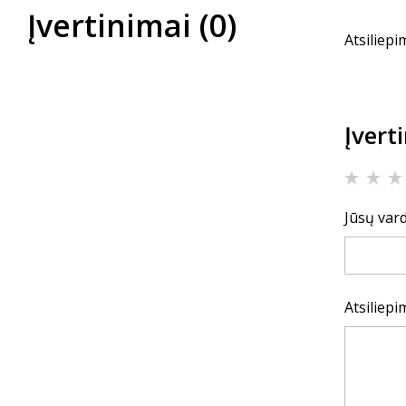
Įvertinimai (0)
Atsiliepi
Įvert
Jūsų vard
Atsiliep