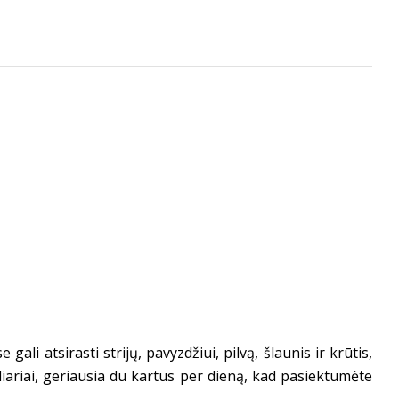
li atsirasti strijų, pavyzdžiui, pilvą, šlaunis ir krūtis,
liariai, geriausia du kartus per dieną, kad pasiektumėte