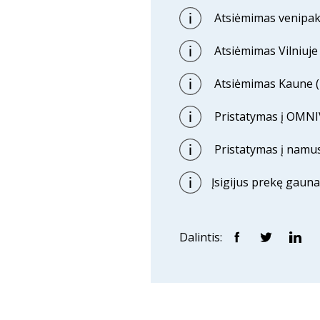
Atsiėmimas venipak 
Atsiėmimas Vilniuje (
Atsiėmimas Kaune (p
Pristatymas į OMNI
Pristatymas į namus
Įsigijus prekę gauna
Dalintis: