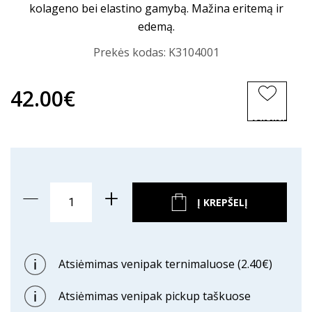
kolageno bei elastino gamybą. Mažina eritemą ir
edemą.
Prekės kodas:
K3104001
42.00€
ĮSIMINTI
PREKĘ
Į KREPŠELĮ
Atsiėmimas venipak ternimaluose (2.40€)
Atsiėmimas venipak pickup taškuose