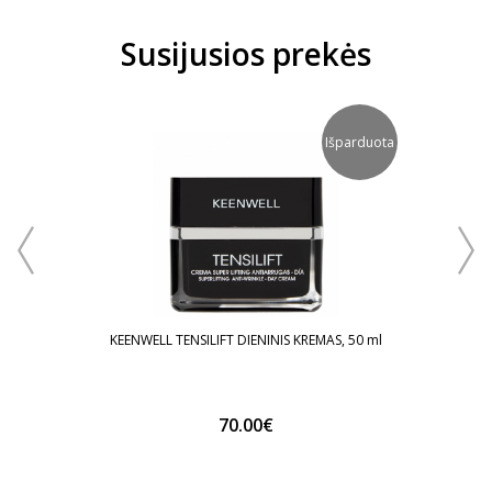
Susijusios prekės
arduota
Išparduota
O
KEENW
S, 25
KEENWELL TENSILIFT DIENINIS KREMAS, 50 ml
70.00€