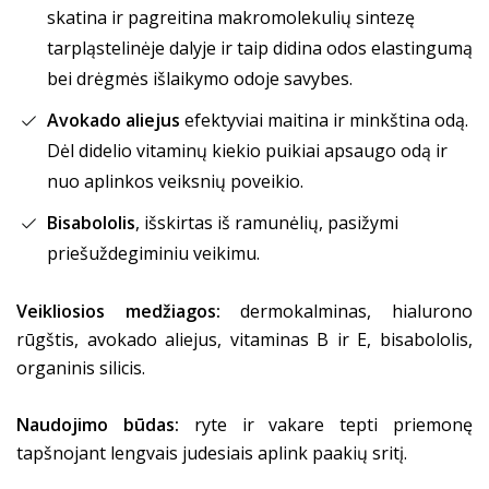
skatina ir pagreitina makromolekulių sintezę
tarpląstelinėje dalyje ir taip didina odos elastingumą
bei drėgmės išlaikymo odoje savybes.
Avokado aliejus
efektyviai maitina ir minkština odą.
Dėl didelio vitaminų kiekio puikiai apsaugo odą ir
nuo aplinkos veiksnių poveikio.
Bisabololis
, išskirtas iš ramunėlių, pasižymi
priešuždegiminiu veikimu.
Veikliosios medžiagos:
dermokalminas, hialurono
rūgštis, avokado aliejus, vitaminas B ir E, bisabololis,
organinis silicis.
Naudojimo būdas:
ryte ir vakare tepti priemonę
tapšnojant lengvais judesiais aplink paakių sritį.