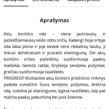
Aprašymas
Akių kontūro oda – viena jautriausių ir
pažeidžiamiausių veido odos sričių. Kadangi šioje srityje
oda labai plona ir joje beveik nėra riebalinių liaukų, ji
linkusi dehidratuoti ir prarasti elastingumą. Dėl akių
kontūro srities pažeidimų susiformuoja paakių
maišeliai, tamsūs ratilai, išryškėja senėjimo požymiai,
greičiau susiformuoja raukšlelės.
PROGRESIF Multiactive akių kontūro priežiūros rinkinys
padeda sumažinti šiuos senėjimo požymius, drėkina
odą, suteikia jai elastingumo, lygina raukšleles, taip pat
mažina paakių paburkimą bei juos šviesina.