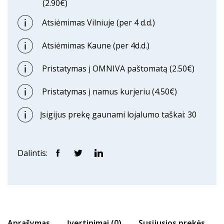
(2.90€)
Atsiėmimas Vilniuje (per 4 d.d.)
Atsiėmimas Kaune (per 4d.d.)
Pristatymas į OMNIVA paštomatą (2.50€)
Pristatymas į namus kurjeriu (4.50€)
Įsigijus prekę gaunami lojalumo taškai: 30
Dalintis:
Aprašymas
Įvertinimai (0)
Susijusios prekės