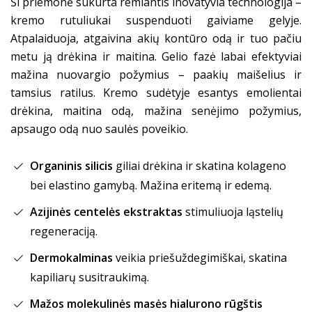
Ši priemonė sukurta remiantis inovatyvia technologija –
kremo rutuliukai suspenduoti gaiviame gelyje.
Atpalaiduoja, atgaivina akių kontūro odą ir tuo pačiu
metu ją drėkina ir maitina. Gelio fazė labai efektyviai
mažina nuovargio požymius – paakių maišelius ir
tamsius ratilus. Kremo sudėtyje esantys emolientai
drėkina, maitina odą, mažina senėjimo požymius,
apsaugo odą nuo saulės poveikio.
Organinis silicis
giliai drėkina ir skatina kolageno
bei elastino gamybą. Mažina eritemą ir edemą.
Azijinės centelės ekstraktas
stimuliuoja ląstelių
regeneraciją.
Dermokalminas
veikia priešuždegimiškai, skatina
kapiliarų susitraukimą.
Mažos molekulinės masės hialurono rūgštis