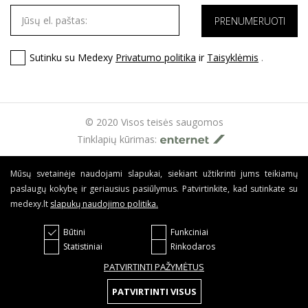
Sutinku su Medexy
Privatumo politika
ir
Taisyklėmis
.
© 2020 Visos teisės saugomos
Tinklapių kūrimas:
Mūsų svetainėje naudojami slapukai, siekiant užtikrinti jums teikiamų
paslaugų kokybę ir geriausius pasiūlymus. Patvirtinkite, kad sutinkate su
medexy.lt
slapukų naudojimo politika
.
Būtini
Funkciniai
Statistiniai
Rinkodaros
PATVIRTINTI PAŽYMĖTUS
PATVIRTINTI VISUS