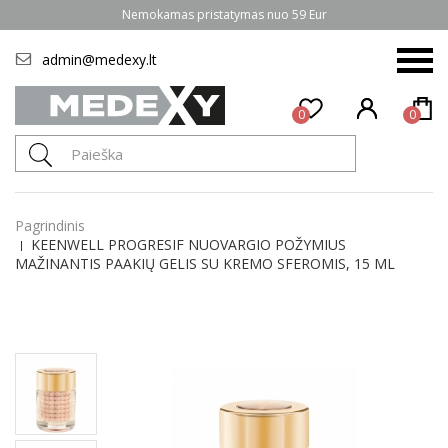
Nemokamas pristatymas nuo 59 Eur
admin@medexy.lt
0
0
Pagrindinis
KEENWELL PROGRESIF NUOVARGIO POŽYMIUS
MAŽINANTIS PAAKIŲ GELIS SU KREMO SFEROMIS, 15 ML