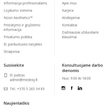
Informacija profesionalams
Apie mus
Lojalumo sistema
Karjera
Noon Aesthetics™
Atsiliepimai
Pristatymo ir grąžinimo
Kontaktai
informacija
Dažniausiai užduodami
Privatumo politika
klausimai
El. parduotuvės taisyklės
Straipsniai
Susisiekite
Konsultuojame darbo
dienomis
El. paštas:
Nuo: 9:00 iki 18:00
admin@medexy.lt
Tel.:
+370 5 265 34 83
Naujienlaiškis