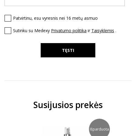
Patvirtinu, esu vyresnis nei 16 metų asmuo
Sutinku su Medexy
Privatumo politika
ir
Taisyklėmis
.
TĘSTI
Susijusios prekės
Išparduota
IS SU
KEE