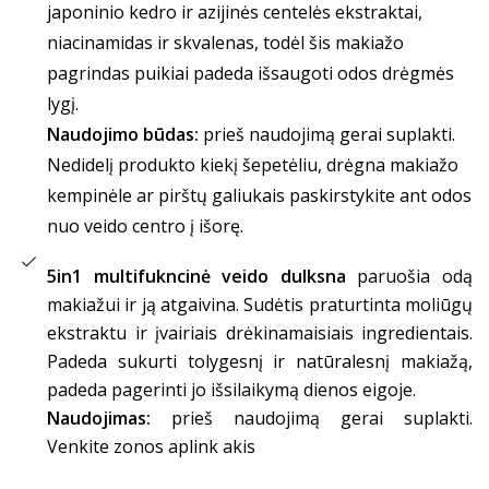
japoninio kedro ir azijinės centelės ekstraktai,
niacinamidas ir skvalenas, todėl šis makiažo
pagrindas puikiai padeda išsaugoti odos drėgmės
lygį.
Naudojimo būdas:
prieš naudojimą gerai suplakti.
Nedidelį produkto kiekį šepetėliu, drėgna makiažo
kempinėle ar pirštų galiukais paskirstykite ant odos
nuo veido centro į išorę.
5in1 multifukncinė veido dulksna
paruošia odą
makiažui ir ją atgaivina. Sudėtis praturtinta moliūgų
ekstraktu ir įvairiais drėkinamaisiais ingredientais.
Padeda sukurti tolygesnį ir natūralesnį makiažą,
padeda pagerinti jo išsilaikymą dienos eigoje.
Naudojimas:
prieš naudojimą gerai suplakti.
Venkite zonos aplink akis