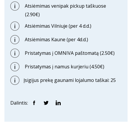
Atsiėmimas venipak pickup taškuose
(2.90€)
Atsiėmimas Vilniuje (per 4 d.d.)
Atsiėmimas Kaune (per 4d.d.)
Pristatymas į OMNIVA paštomatą (2.50€)
Pristatymas į namus kurjeriu (4.50€)
Įsigijus prekę gaunami lojalumo taškai: 25
Dalintis: