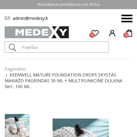
Nemokamas pristatymas nuo 59 Eur
admin@medexy.lt
0
0
Pagrindinis
KEENWELL MATURE FOUNDATION DROPS SKYSTAS
MAKIAŽO PAGRINDAS 30 ML + MULTIFUNKCINĖ DULKNA
5in1, 100 ML