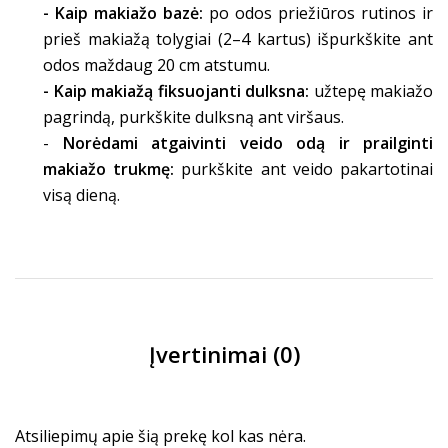
- Kaip makiažo bazė:
po odos priežiūros rutinos ir
prieš makiažą tolygiai (2–4 kartus) išpurkškite ant
odos maždaug 20 cm atstumu.
- Kaip makiažą fiksuojanti dulksna:
užtepę makiažo
pagrindą, purkškite dulksną ant viršaus.
-
Norėdami atgaivinti veido odą ir prailginti
makiažo trukmę:
purkškite ant veido pakartotinai
visą dieną.
Įvertinimai (0)
Atsiliepimų apie šią prekę kol kas nėra.