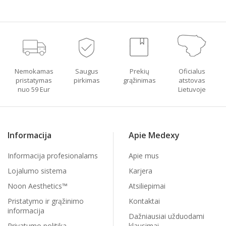
Nemokamas
Saugus
Prekių
Oficialus
pristatymas
pirkimas
grąžinimas
atstovas
nuo 59 Eur
Lietuvoje
Informacija
Apie Medexy
Informacija profesionalams
Apie mus
Lojalumo sistema
Karjera
Noon Aesthetics™
Atsiliepimai
Pristatymo ir grąžinimo
Kontaktai
informacija
Dažniausiai užduodami
Privatumo politika
klausimai