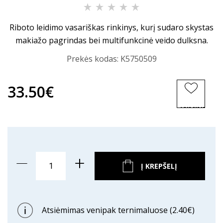
Riboto leidimo vasariškas rinkinys, kurį sudaro skystas
makiažo pagrindas bei multifunkcinė veido dulksna.
Prekės kodas:
K5750509
33.50€
ĮSIMINTI
PREKĘ
Į KREPŠELĮ
Atsiėmimas venipak ternimaluose (2.40€)