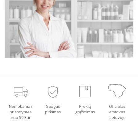
Nemokamas
Saugus
Prekių
Oficialus
pristatymas
pirkimas
grąžinimas
atstovas
nuo 59 Eur
Lietuvoje