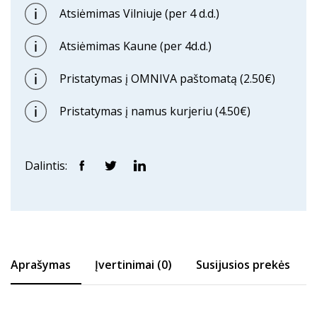
Atsiėmimas Vilniuje (per 4 d.d.)
Atsiėmimas Kaune (per 4d.d.)
Pristatymas į OMNIVA paštomatą (2.50€)
Pristatymas į namus kurjeriu (4.50€)
Dalintis:
Aprašymas
Įvertinimai (0)
Susijusios prekės