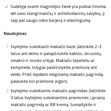
Sudėtyje esanti magnolijos žievė yra puikiai žinoma
dėl savo stangrinančių ir antioksidacinių savybių, ji
taip pat saugo odos barjerą ir elastingumą.
Naudojimas:
švytėjimo suteikianti makiažo bazė: įlašinkite 2–3
lašus ant delno ir patapšnokite kaktos, skruostų,
smakro ir nosies srityje. Makiažo šepetėliu ar
kempinėle, tolygiai paskirstykite priemonę ant
veido. Prieš tepdami mėgstamą makiažo pagrindą,
palaukite kol priemonė įsigers;
švytėjimo suteikiantis makiažo pagrindas: įlašinkite
3 lašus švytėjimo suteikiančios priemonės į įprastą
makiažo pagrindą ar BB kremą. Sumaišykite ir