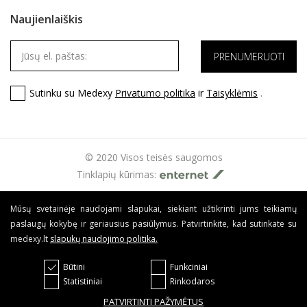
Naujienlaiškis
Sutinku su Medexy
Privatumo politika
ir
Taisyklėmis
.
© 2020 Visos teisės saugomos
Tinklapių kūrimas:
Mūsų svetainėje naudojami slapukai, siekiant užtikrinti jums teikiamų
paslaugų kokybę ir geriausius pasiūlymus. Patvirtinkite, kad sutinkate su
medexy.lt
slapukų naudojimo politika
.
Būtini
Funkciniai
Statistiniai
Rinkodaros
PATVIRTINTI PAŽYMĖTUS