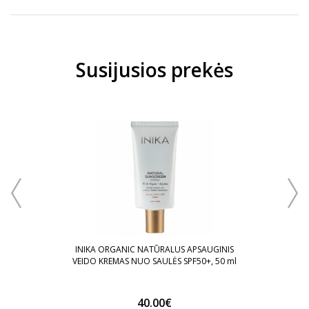
Susijusios prekės
KIAŽO
INI
VE
INIKA ORGANIC NATŪRALUS APSAUGINIS
VEIDO KREMAS NUO SAULĖS SPF50+, 50 ml
40.00€