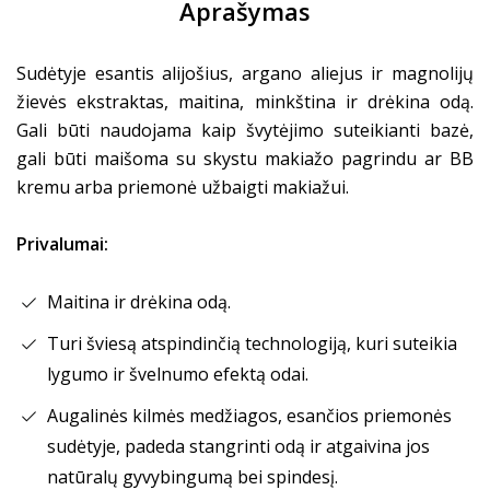
Aprašymas
Sudėtyje esantis alijošius, argano aliejus ir magnolijų
žievės ekstraktas, maitina, minkština ir drėkina odą.
Gali būti naudojama kaip švytėjimo suteikianti bazė,
gali būti maišoma su skystu makiažo pagrindu ar BB
kremu arba priemonė užbaigti makiažui.
Privalumai:
Maitina ir drėkina odą.
Turi šviesą atspindinčią technologiją, kuri suteikia
lygumo ir švelnumo efektą odai.
Augalinės kilmės medžiagos, esančios priemonės
sudėtyje, padeda stangrinti odą ir atgaivina jos
natūralų gyvybingumą bei spindesį.