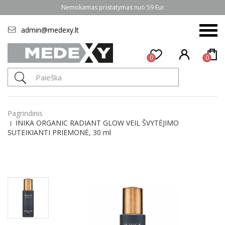
Nemokamas pristatymas nuo 59 Eur
admin@medexy.lt
0
0
Pagrindinis
INIKA ORGANIC RADIANT GLOW VEIL ŠVYTĖJIMO
SUTEIKIANTI PRIEMONĖ, 30 ml