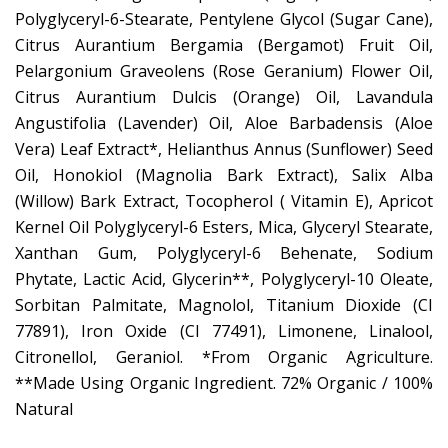
Polyglyceryl-6-Stearate, Pentylene Glycol (Sugar Cane),
Citrus Aurantium Bergamia (Bergamot) Fruit Oil,
Pelargonium Graveolens (Rose Geranium) Flower Oil,
Citrus Aurantium Dulcis (Orange) Oil, Lavandula
Angustifolia (Lavender) Oil, Aloe Barbadensis (Aloe
Vera) Leaf Extract*, Helianthus Annus (Sunflower) Seed
Oil, Honokiol (Magnolia Bark Extract), Salix Alba
(Willow) Bark Extract, Tocopherol ( Vitamin E), Apricot
Kernel Oil Polyglyceryl-6 Esters, Mica, Glyceryl Stearate,
Xanthan Gum, Polyglyceryl-6 Behenate, Sodium
Phytate, Lactic Acid, Glycerin**, Polyglyceryl-10 Oleate,
Sorbitan Palmitate, Magnolol, Titanium Dioxide (CI
77891), Iron Oxide (CI 77491), Limonene, Linalool,
Citronellol, Geraniol. *From Organic Agriculture.
**Made Using Organic Ingredient. 72% Organic / 100%
Natural