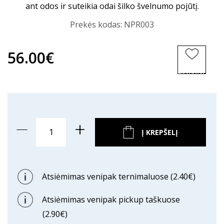
ant odos ir suteikia odai šilko švelnumo pojūtį.
Prekės kodas:
NPR003
56.00€
ĮSIMINTI
PREKĘ
Į KREPŠELĮ
Atsiėmimas venipak ternimaluose (2.40€)
Atsiėmimas venipak pickup taškuose
(2.90€)