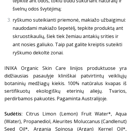
tepkite ant odos, tokiu būdu sukuriant natūralų ir
švelnų odos švytėjimą;
ryškumo suteikianti priemonė, makiažo užbaigimui:
naudodami makiažo šepetėlį, tepkite produktą ant
skruostikaulių, šiek tiek žemiau antakių srities ir
ant nosies galiuko. Taip pat galite kreiptis suteikti
ryškumo dekoltė zonai.
INIKA Organic Skin Care linijos produktuose yra
didžiausias pasaulyje kliniškai patvirtintų veikliųjų
botaninių medžiagų kiekis. 100% natūralus kvapas iš
sertifikuotų ekologiškų eterinių aliejų. Tvarios,
perdirbamos pakuotės. Pagaminta Australijoje.
Sudėtis:
Citrus Limon (Lemon) Fruit Water*, Aqua
(Water), Propanediol, Aleurites Moluccanus (Candlenut)
Seed Oil*, Argania Spinosa (Argan) Kernel Oil*,