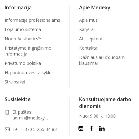
Informacija
Apie Medexy
Informacija profesionalams
Apie mus
Lojalumo sistema
Karjera
Noon Aesthetics™
Atsiliepimai
Pristatymo ir grąžinimo
Kontaktai
informacija
Dažniausiai užduodami
Privatumo politika
klausimai
El. parduotuvės taisyklės
Straipsniai
Susisiekite
Konsultuojame darbo
dienomis
El. paštas:
Nuo: 9:00 iki 18:00
admin@medexy.lt
Tel.:
+370 5 265 34 83