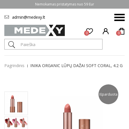
Nemokamas pristatymas nuo 59 Eur
admin@medexy.lt
0
0
Pagrindinis
INIKA ORGANIC LŪPŲ DAŽAI SOFT CORAL, 4.2 G
Išparduota