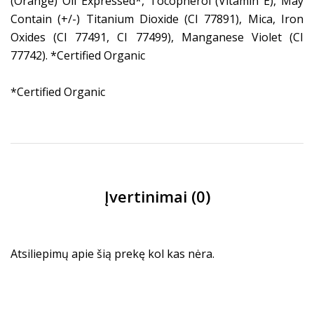
(Orange) Oil Expressed*, Tocopherol (Vitamin E), May
Contain (+/-) Titanium Dioxide (CI 77891), Mica, Iron
Oxides (CI 77491, CI 77499), Manganese Violet (CI
77742). *Certified Organic
*Certified Organic
Įvertinimai (0)
Atsiliepimų apie šią prekę kol kas nėra.