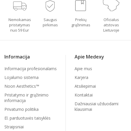
Nemokamas
Saugus
Prekių
Oficialus
pristatymas
pirkimas
grąžinimas
atstovas
nuo 59 Eur
Lietuvoje
Informacija
Apie Medexy
Informacija profesionalams
Apie mus
Lojalumo sistema
Karjera
Noon Aesthetics™
Atsiliepimai
Pristatymo ir grąžinimo
Kontaktai
informacija
Dažniausiai užduodami
Privatumo politika
klausimai
El. parduotuvės taisyklės
Straipsniai