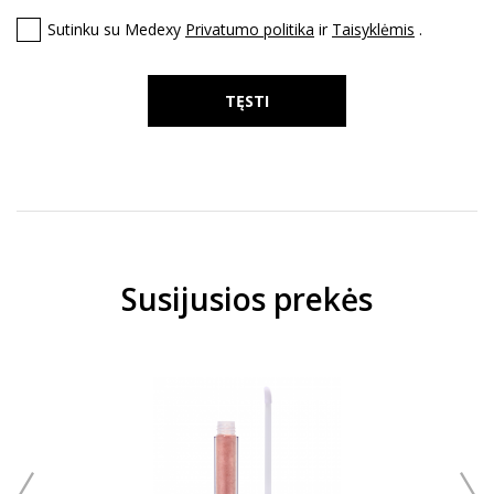
Sutinku su Medexy
Privatumo politika
ir
Taisyklėmis
.
TĘSTI
Susijusios prekės
arduota
5 G
I