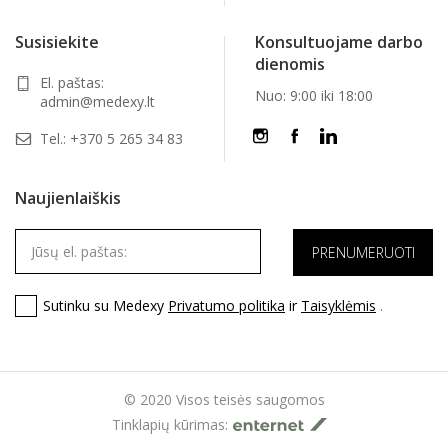
Susisiekite
Konsultuojame darbo
dienomis
El. paštas:
Nuo: 9:00 iki 18:00
admin@medexy.lt
Tel.:
+370 5 265 34 83
Naujienlaiškis
Sutinku su Medexy
Privatumo politika
ir
Taisyklėmis
.
© 2020 Visos teisės saugomos
Tinklapių kūrimas: