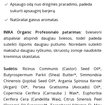
Apsaugo odą nuo drėgmės praradimo, padeda
sukurti apsauginį barjerą.
Natūraliai gaivus aromatas.
INIKA Organic Profesionalo patarimas:
šviesesni
atspalviai atspindi daugiau šviesos, todėl padeda
suteikti lūpoms daugiau putlumo. Norėdami suteikti
makiažui daugiau ryškumo, skruostų zonoje naudokite
kreminius skaistalus.
Sudėtis:
Ricinus Communis (Castor) Seed Oil*,
Butyrospermum Parkii (Shea) Butter*, Simmondsia
Chinensis (Jojoba) Seed Oil*, Argania Spinosa Kernel
(Argan) Oil*, Persea Gratissima (Avocado) Oil*,
Copernicia Cerifera (Carnauba ) Wax*, Euphorbia
Cerifera Cera (Candelilla Wax), Citrus Sinensis Peel