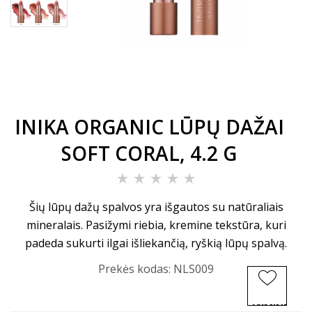
INIKA ORGANIC LŪPŲ DAŽAI
SOFT CORAL, 4.2 G
Šių lūpų dažų spalvos yra išgautos su natūraliais
mineralais. Pasižymi riebia, kremine tekstūra, kuri
padeda sukurti ilgai išliekančią, ryškią lūpų spalvą.
Prekės kodas:
NLS009
ĮSIMINTI