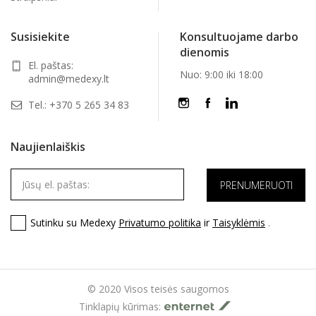
Susisiekite
Konsultuojame darbo
dienomis
El. paštas:
Nuo: 9:00 iki 18:00
admin@medexy.lt
Tel.:
+370 5 265 34 83
Naujienlaiškis
Sutinku su Medexy
Privatumo politika
ir
Taisyklėmis
.
© 2020 Visos teisės saugomos
Tinklapių kūrimas: