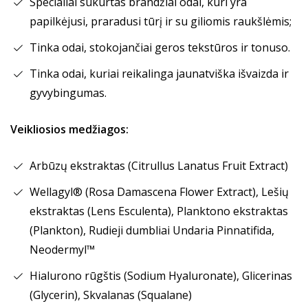
Specialiai sukurtas brandžiai odai, kuri yra
papilkėjusi, praradusi tūrį ir su giliomis raukšlėmis;
Tinka odai, stokojančiai geros tekstūros ir tonuso.
Tinka odai, kuriai reikalinga jaunatviška išvaizda ir
gyvybingumas.
Veikliosios medžiagos:
Arbūzų ekstraktas (Citrullus Lanatus Fruit Extract)
Wellagyl® (Rosa Damascena Flower Extract), Lešių
ekstraktas (Lens Esculenta), Planktono ekstraktas
(Plankton), Rudieji dumbliai Undaria Pinnatifida,
Neodermyl™
Hialurono rūgštis (Sodium Hyaluronate), Glicerinas
(Glycerin), Skvalanas (Squalane)