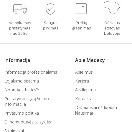
Nemokamas
Saugus
Prekių
Oficialus
pristatymas
pirkimas
grąžinimas
atstovas
nuo 59 Eur
Lietuvoje
Informacija
Apie Medexy
Informacija profesionalams
Apie mus
Lojalumo sistema
Karjera
Noon Aesthetics™
Atsiliepimai
Pristatymo ir grąžinimo
Kontaktai
informacija
Dažniausiai užduodami
Privatumo politika
klausimai
El. parduotuvės taisyklės
Straipsniai