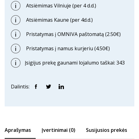
Atsiėmimas Vilniuje (per 4 d.d.)
Atsiėmimas Kaune (per 4d.d.)
Pristatymas į OMNIVA paštomatą (2.50€)
Pristatymas į namus kurjeriu (4.50€)
Įsigijus prekę gaunami lojalumo taškai: 343
Dalintis:
Aprašymas
Įvertinimai (0)
Susijusios prekės