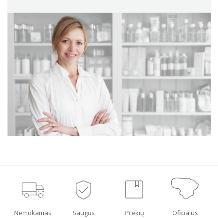
Nemokamas
Saugus
Prekių
Oficialus