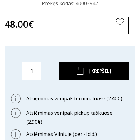
Prekės kodas:
40003947
48.00€
ĮSIMINTI
PREKĘ
Į KREPŠELĮ
Atsiėmimas venipak ternimaluose (2.40€)
Atsiėmimas venipak pickup taškuose
(2.90€)
Atsiėmimas Vilniuje (per 4 d.d.)