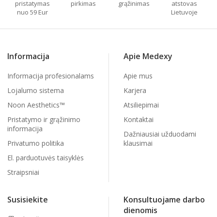
pristatymas
pirkimas
grąžinimas
atstovas
nuo 59 Eur
Lietuvoje
Informacija
Apie Medexy
Informacija profesionalams
Apie mus
Lojalumo sistema
Karjera
Noon Aesthetics™
Atsiliepimai
Pristatymo ir grąžinimo
Kontaktai
informacija
Dažniausiai užduodami
Privatumo politika
klausimai
El. parduotuvės taisyklės
Straipsniai
Susisiekite
Konsultuojame darbo
dienomis