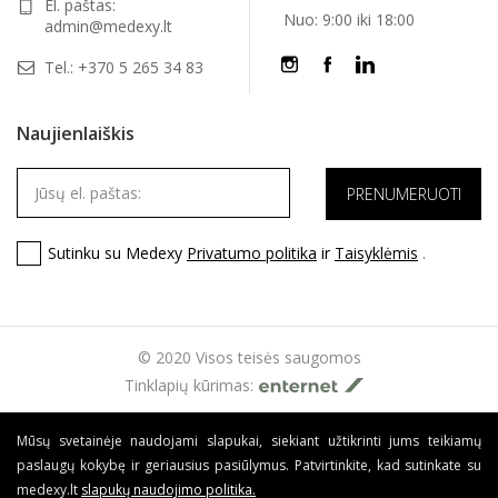
El. paštas:
Nuo: 9:00 iki 18:00
admin@medexy.lt
Tel.:
+370 5 265 34 83
Naujienlaiškis
Sutinku su Medexy
Privatumo politika
ir
Taisyklėmis
.
© 2020 Visos teisės saugomos
Tinklapių kūrimas:
Mūsų svetainėje naudojami slapukai, siekiant užtikrinti jums teikiamų
paslaugų kokybę ir geriausius pasiūlymus. Patvirtinkite, kad sutinkate su
medexy.lt
slapukų naudojimo politika
.