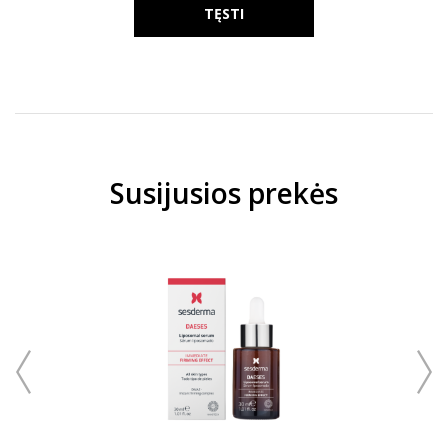
TĘSTI
Susijusios prekės
arduota
EMAS
SESDE
50 ML