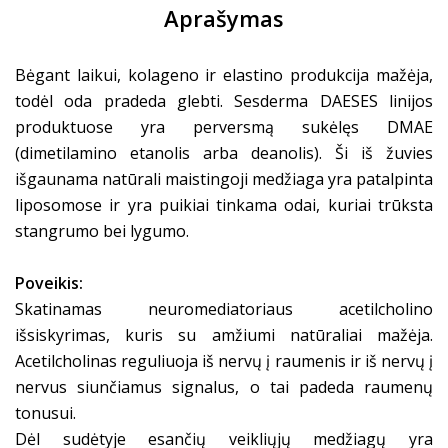
Aprašymas
Bėgant laikui, kolageno ir elastino produkcija mažėja,
todėl oda pradeda glebti. Sesderma DAESES linijos
produktuose yra perversmą sukėlęs DMAE
(dimetilamino etanolis arba deanolis).
Š
i iš žuvies
išgaunama natūrali maistingoji medžiaga yra patalpinta
liposomose ir yra puikiai tinkama odai, kuriai trūksta
stangrumo bei lygumo.
Poveikis:
Skatinamas neuromediatoriaus acetilcholino
išsiskyrimas, kuris su amžiumi natūraliai mažėja.
Acetilcholinas reguliuoja iš nervų į raumenis ir iš nervų į
nervus siunčiamus signalus, o tai padeda raumenų
tonusui.
Dėl sudėtyje esančių veikliųjų medžiagų yra