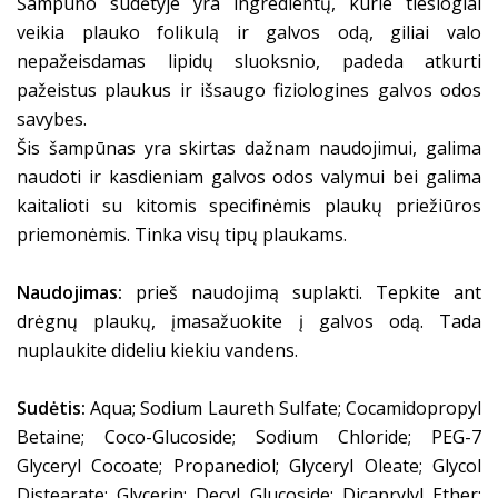
Šampūno sudėtyje yra ingredientų, kurie tiesiogiai
veikia plauko folikulą ir galvos odą, giliai valo
nepažeisdamas lipidų sluoksnio, padeda atkurti
pažeistus plaukus ir išsaugo fiziologines galvos odos
savybes.
Šis šampūnas yra skirtas dažnam naudojimui, galima
naudoti ir kasdieniam galvos odos valymui bei galima
kaitalioti su kitomis specifinėmis plaukų priežiūros
priemonėmis. Tinka visų tipų plaukams.
Naudojimas:
prieš naudojimą suplakti. Tepkite ant
drėgnų plaukų, įmasažuokite į galvos odą. Tada
nuplaukite dideliu kiekiu vandens.
Sudėtis:
Aqua; Sodium Laureth Sulfate; Cocamidopropyl
Betaine; Coco-Glucoside; Sodium Chloride; PEG-7
Glyceryl Cocoate; Propanediol; Glyceryl Oleate; Glycol
Distearate; Glycerin; Decyl Glucoside; Dicaprylyl Ether;