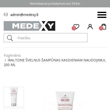
Nemokamas pristatymas nuo 59 Eur
admin@medexy.lt
0
0
Pagrindinis
IRALTONE ŠVELNUS ŠAMPŪNAS KASDIENIAM NAUDOJIMUI,
200 ML