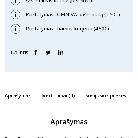
Atsiėmimas Kaune (per 4d.d.)
Pristatymas į OMNIVA paštomatą (2.50€)
Pristatymas į namus kurjeriu (4.50€)
Dalintis:
Aprašymas
Įvertinimai (0)
Susijusios prekės
Aprašymas