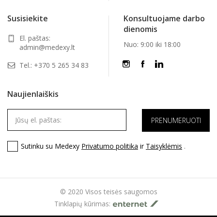
Susisiekite
Konsultuojame darbo
dienomis
El. paštas:
Nuo: 9:00 iki 18:00
admin@medexy.lt
Tel.:
+370 5 265 34 83
Naujienlaiškis
Sutinku su Medexy
Privatumo politika
ir
Taisyklėmis
.
© 2020 Visos teisės saugomos
Tinklapių kūrimas: