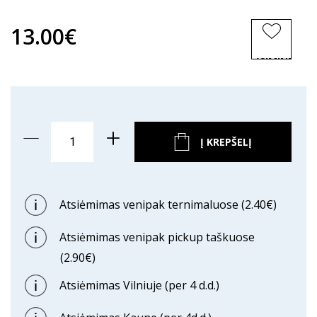
13.00€
ĮSIMINTI
PREKĘ
Į KREPŠELĮ
Atsiėmimas venipak ternimaluose (2.40€)
Atsiėmimas venipak pickup taškuose
(2.90€)
Atsiėmimas Vilniuje (per 4 d.d.)