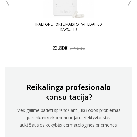
IS
IRALTONE FORTE MAISTO PAPILDAI, 60
I
KAPSULIŲ
23.80€
34.00€
Reikalinga profesionalo
konsultacija?
Mes galime padėti sprendžiant Jūsų odos problemas
parenkant/rekomenduojant efektyviausias
aukščiausios kokybės dermatologines priemones.