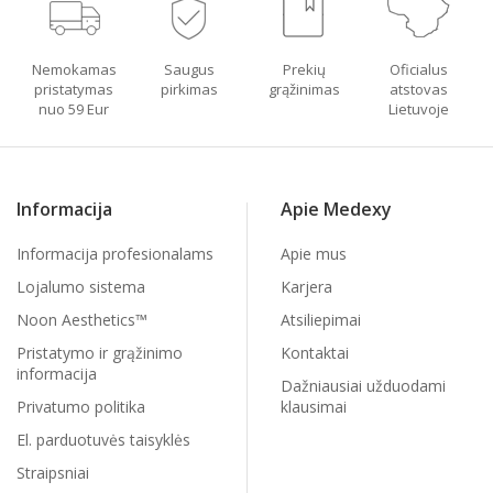
Nemokamas
Saugus
Prekių
Oficialus
pristatymas
pirkimas
grąžinimas
atstovas
nuo 59 Eur
Lietuvoje
Informacija
Apie Medexy
Informacija profesionalams
Apie mus
Lojalumo sistema
Karjera
Noon Aesthetics™
Atsiliepimai
Pristatymo ir grąžinimo
Kontaktai
informacija
Dažniausiai užduodami
Privatumo politika
klausimai
El. parduotuvės taisyklės
Straipsniai