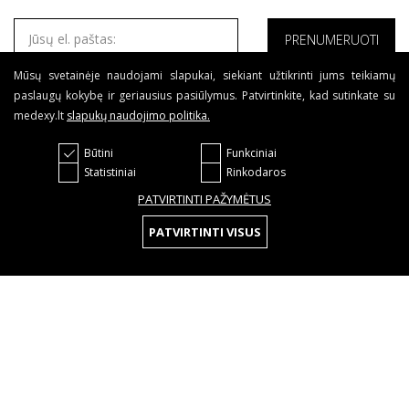
Mūsų svetainėje naudojami slapukai, siekiant užtikrinti jums teikiamų
Sutinku su Medexy
Privatumo politika
ir
Taisyklėmis
.
paslaugų kokybę ir geriausius pasiūlymus. Patvirtinkite, kad sutinkate su
medexy.lt
slapukų naudojimo politika
.
Būtini
Funkciniai
Statistiniai
Rinkodaros
© 2020 Visos teisės saugomos
Tinklapių kūrimas:
PATVIRTINTI PAŽYMĖTUS
PATVIRTINTI VISUS