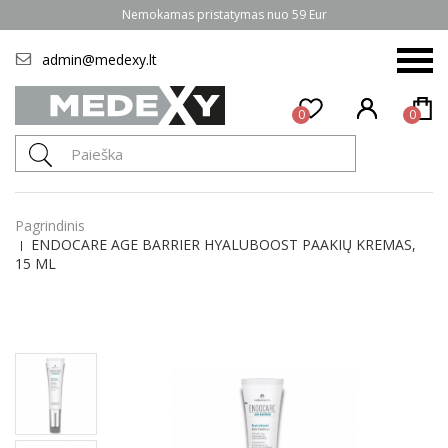
Nemokamas pristatymas nuo 59 Eur
admin@medexy.lt
0
0
Pagrindinis
ENDOCARE AGE BARRIER HYALUBOOST PAAKIŲ KREMAS,
15 ML