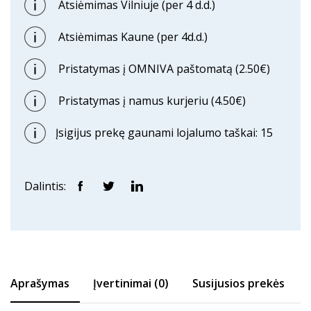
Atsiėmimas Vilniuje (per 4 d.d.)
Atsiėmimas Kaune (per 4d.d.)
Pristatymas į OMNIVA paštomatą (2.50€)
Pristatymas į namus kurjeriu (4.50€)
Įsigijus prekę gaunami lojalumo taškai: 15
Dalintis:
Aprašymas
Įvertinimai (0)
Susijusios prekės