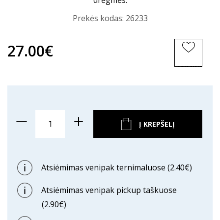
drėgmės.
Prekės kodas:
26233
27.00€
ĮSIMINTI
PREKĘ
Į KREPŠELĮ
Atsiėmimas venipak ternimaluose (2.40€)
Atsiėmimas venipak pickup taškuose
(2.90€)