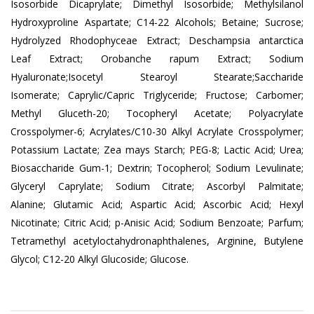
Isosorbide
Dicaprylate; Dimethyl Isosorbide;
Methylsilanol
Hydroxyproline
Aspartate; C14-22 Alcohols;
Betaine; Sucrose;
Hydrolyzed
Rhodophyceae Extract;
Deschampsia antarctica
Leaf
Extract; Orobanche rapum
Extract; Sodium
Hyaluronate;
Isocetyl Stearoyl Stearate;
Saccharide
Isomerate;
Caprylic/Capric Triglyceride;
Fructose; Carbomer;
Methyl
Gluceth-20; Tocopheryl Acetate;
Polyacrylate
Crosspolymer-6;
Acrylates/C10-30 Alkyl Acrylate
Crosspolymer;
Potassium
Lactate; Zea mays Starch; PEG-8;
Lactic Acid; Urea;
Biosaccharide
Gum-1; Dextrin; Tocopherol;
Sodium Levulinate;
Glyceryl
Caprylate; Sodium Citrate;
Ascorbyl Palmitate;
Alanine;
Glutamic Acid; Aspartic Acid;
Ascorbic Acid; Hexyl
Nicotinate;
Citric Acid; p-Anisic Acid; Sodium
Benzoate; Parfum;
Tetramethyl
acetyloctahydronaphthalenes, Arginine, Butylene
Glycol; C12-20 Alkyl Glucoside; Glucose.