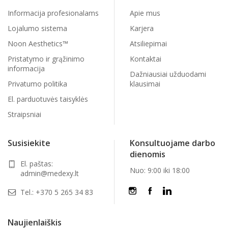
Informacija profesionalams
Apie mus
Lojalumo sistema
Karjera
Noon Aesthetics™
Atsiliepimai
Pristatymo ir grąžinimo
Kontaktai
informacija
Dažniausiai užduodami
Privatumo politika
klausimai
El. parduotuvės taisyklės
Straipsniai
Susisiekite
Konsultuojame darbo
dienomis
El. paštas:
Nuo: 9:00 iki 18:00
admin@medexy.lt
Tel.:
+370 5 265 34 83
Naujienlaiškis