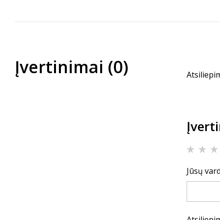
Įvertinimai (0)
Atsiliepi
Įvert
Jūsų vard
Atsiliep