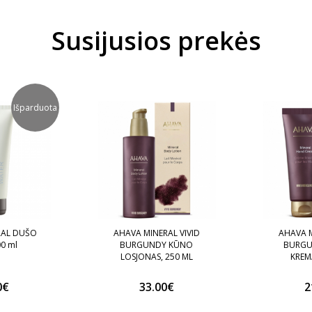
Susijusios prekės
Išparduota
RAL DUŠO
AHAVA MINERAL VIVID
AHAVA M
00 ml
BURGUNDY KŪNO
BURGU
LOSJONAS, 250 ML
KREM
0€
33.00€
2