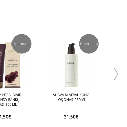
Išparduota
Išparduota
INERAL VIVID
AHAVA MINERAL KŪNO
AHA
NDY RANKŲ
LOSJONAS, 250 ML
AS, 100 ML
1.50€
31.50€