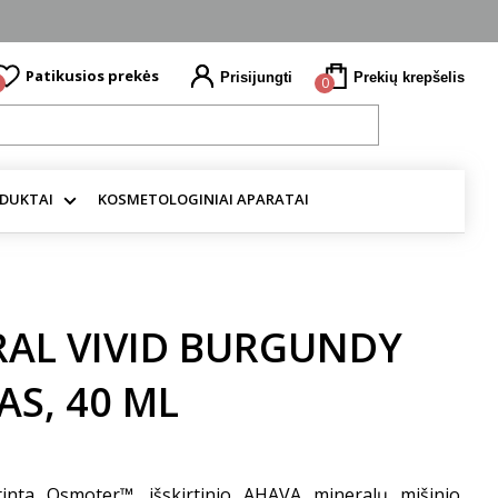
Patikusios prekės
Prisijungti
Prekių krepšelis
0
ODUKTAI
KOSMETOLOGINIAI APARATAI
AL VIVID BURGUNDY
S, 40 ML
inta Osmoter™, išskirtinio AHAVA mineralų mišinio,