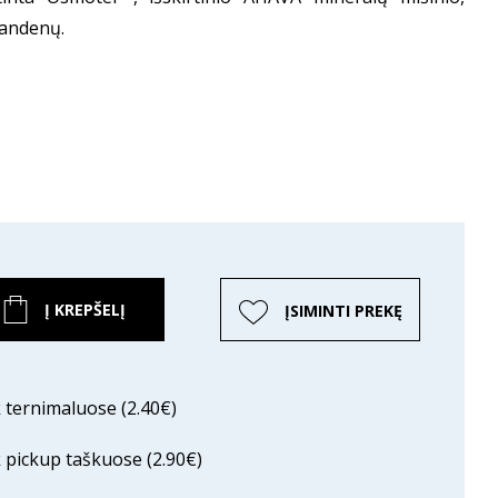
vandenų.
Į KREPŠELĮ
ĮSIMINTI PREKĘ
ternimaluose (2.40€)
pickup taškuose (2.90€)