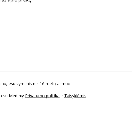
tinu, esu vyresnis nei 16 metų asmuo
ku su Medexy
Privatumo politika
ir
Taisyklėmis
.