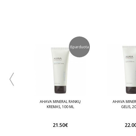
šparduota
Išparduota
KŪNO
AHAVA MINERAL RANKŲ
AHAVA MINE
 ML
KREMAS, 100 ML
GELIS, 2
21.50€
22.0