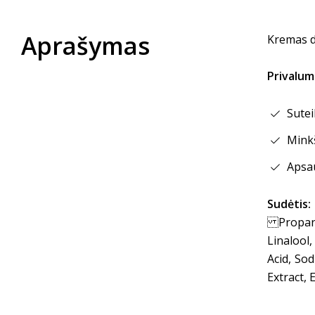
Aprašymas
Kremas d
Privalum
Sutei
Minkš
Apsau
Sudėtis:
Propaned
Linalool,
Acid, So
Extract, 