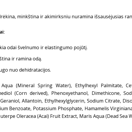
rėkina, minkština ir akimirksniu nuramina išsausėjusias ran
ai:
kia odai švelnumo ir elastingumo pojūtį.
tina ir ramina odą.
go nuo dehidratacijos.
Aqua (Mineral Spring Water), Ethylhexyl Palmitate, Cete
iol (Corn derived), Phenoxyethanol, Dimethicone, Sodi
 Geraniol, Allantoin, Ethylhexylglycerin, Sodium Citrate, Di
dium Benzoate, Potassium Phosphate, Hamamelis Virginiana 
Euterpe Oleracea (Acai) Fruit Extract, Maris Aqua (Dead Sea