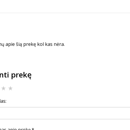
mų apie šią prekę kol kas nėra.
inti prekę
as:
imas apie prekę