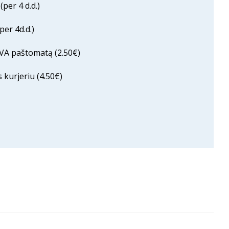
per 4 d.d.)
er 4d.d.)
VA paštomatą (2.50€)
 kurjeriu (4.50€)