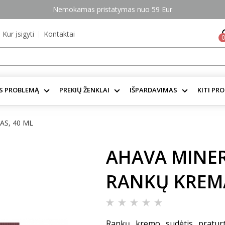
Nemokamas pristatymas nuo 59 Eur
Kur įsigyti
Kontaktai
0
S PROBLEMĄ
PREKIŲ ŽENKLAI
IŠPARDAVIMAS
KITI PR
AS, 40 ML
AHAVA MINER
RANKŲ KREMA
Rankų kremo sudėtis praturt