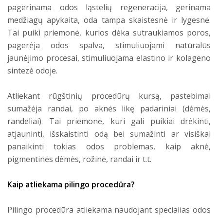
pagerinama odos ląstelių regeneracija, gerinama
medžiagų apykaita, oda tampa skaistesnė ir lygesnė.
Tai puiki priemonė, kurios dėka sutraukiamos poros,
pagerėja odos spalva, stimuliuojami natūralūs
jaunėjimo procesai, stimuliuojama elastino ir kolageno
sintezė odoje.
Atliekant rūgštinių procedūrų kursą, pastebimai
sumažėja randai, po aknės likę padariniai (dėmės,
randeliai). Tai priemonė, kuri gali puikiai drėkinti,
atjauninti, išskaistinti odą bei sumažinti ar visiškai
panaikinti tokias odos problemas, kaip aknė,
pigmentinės dėmės, rožinė, randai ir t.t.
Kaip atliekama pilingo procedūra?
Pilingo procedūra atliekama naudojant specialias odos