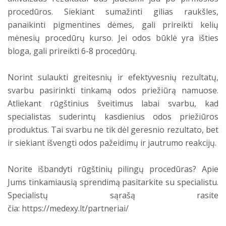
procedūros. Siekiant sumažinti gilias raukšles,
panaikinti pigmentines dėmes, gali prireikti kelių
mėnesių procedūrų kurso. Jei odos būklė yra išties
bloga, gali prireikti 6-8 procedūrų.
Norint sulaukti greitesnių ir efektyvesnių rezultatų,
svarbu pasirinkti tinkamą odos priežiūrą namuose.
Atliekant rūgštinius šveitimus labai svarbu, kad
specialistas suderintų kasdienius odos priežiūros
produktus. Tai svarbu ne tik dėl geresnio rezultato, bet
ir siekiant išvengti odos pažeidimų ir jautrumo reakcijų.
Norite išbandyti rūgštinių pilingų procedūras? Apie
Jums tinkamiausią sprendimą pasitarkite su specialistu.
Specialistų sąrašą rasite
čia: https://medexy.lt/partneriai/