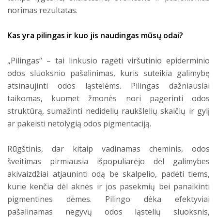
norimas rezultatas.
Kas yra pilingas ir kuo jis naudingas mūsų odai?
„Pilingas“ – tai linkusio ragėti viršutinio epiderminio
odos sluoksnio pašalinimas, kuris suteikia galimybę
atsinaujinti odos ląstelėms. Pilingas dažniausiai
taikomas, kuomet žmonės nori pagerinti odos
struktūrą, sumažinti nedidelių raukšlelių skaičių ir gylį
ar pakeisti netolygią odos pigmentaciją.
Rūgštinis, dar kitaip vadinamas cheminis, odos
šveitimas pirmiausia išpopuliarėjo dėl galimybes
akivaizdžiai atjauninti odą be skalpelio, padėti tiems,
kurie kenčia dėl aknės ir jos pasekmių bei panaikinti
pigmentines dėmes. Pilingo dėka efektyviai
pašalinamas negyvų odos ląstelių sluoksnis,