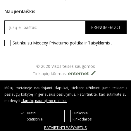
Naujienlaiškis
Sutinku su Medexy
Privatumo politika
ir
Taisyklėmis
.
© 2020 Visos teisės saugomos
Tinklapių kūrimas:
Mūsų svetainėje naudojami slapukai, siekiant užtikrinti jums teikiamų
paslaugų kokybę ir geriausius pasiūlymus. Patvirtinkite, kad sutinkate su
medexy.lt
slapukų naudojimo politika
.
Būtini
Funkciniai
Statistiniai
Rinkodaros
PATVIRTINTI PAŽYMĖTUS