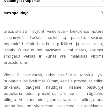
Naudingi straipsniai
Mes spaudoje
Graži, skaisti ir švytinti veido oda – kiekvienos moters
siekiamybė. Tačiau norint tą pasiekti, svarbu
nepamiršti rūpintis oda ir prižiūrėti ją visais metų
laikais. O ruduo bei pavasaris – tai metas, kuomet
žmogaus veidas ir kūnas yra imliausias visoms
procedūroms.
Viena iš svarbiausių odos priežiūros taisyklių yra
nuolatinis jos šveitimas. O tam, kad šią procedūrą atlikti
tinkamai, daugelis naudojasi visame pasaulyje
populiaria odos priežiūros preimone – rūgštiniu
pilingu. Atliekant odos giluminį valymą – pilingą, oda
tampa lygesnė, skaistesnė, sveikesnė ir pasiekiamas