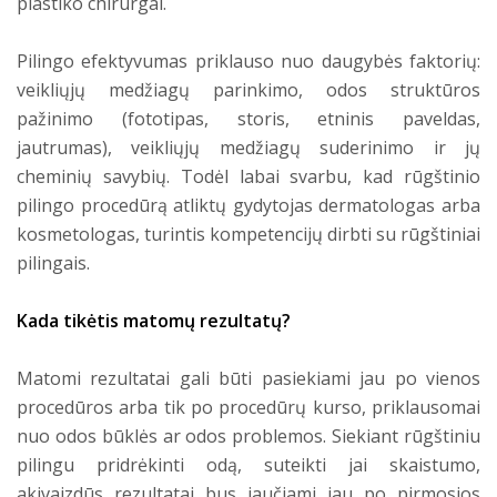
plastiko chirurgai.
Pilingo efektyvumas priklauso nuo daugybės faktorių:
veikliųjų medžiagų parinkimo, odos struktūros
pažinimo (fototipas, storis, etninis paveldas,
jautrumas), veikliųjų medžiagų suderinimo ir jų
cheminių savybių. Todėl labai svarbu, kad rūgštinio
pilingo procedūrą atliktų gydytojas dermatologas arba
kosmetologas, turintis kompetencijų dirbti su rūgštiniai
pilingais.
Kada tikėtis matomų rezultatų?
Matomi rezultatai gali būti pasiekiami jau po vienos
procedūros arba tik po procedūrų kurso, priklausomai
nuo odos būklės ar odos problemos. Siekiant rūgštiniu
pilingu pridrėkinti odą, suteikti jai skaistumo,
akivaizdūs rezultatai bus jaučiami jau po pirmosios