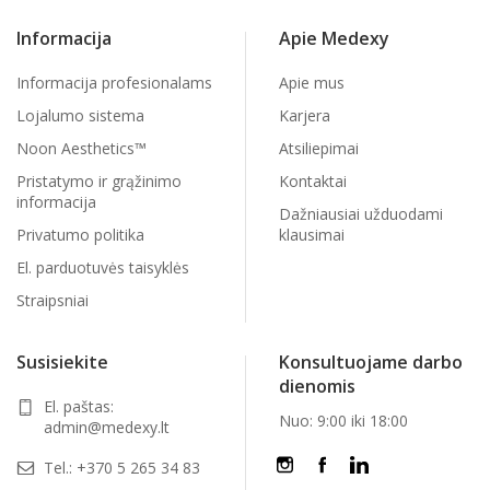
Informacija
Apie Medexy
Informacija profesionalams
Apie mus
Lojalumo sistema
Karjera
Noon Aesthetics™
Atsiliepimai
Pristatymo ir grąžinimo
Kontaktai
informacija
Dažniausiai užduodami
Privatumo politika
klausimai
El. parduotuvės taisyklės
Straipsniai
Susisiekite
Konsultuojame darbo
dienomis
El. paštas:
Nuo: 9:00 iki 18:00
admin@medexy.lt
Tel.:
+370 5 265 34 83