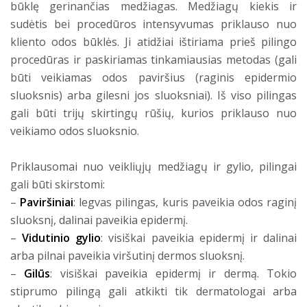
būklę gerinančias medžiagas. Medžiagų kiekis ir
sudėtis bei procedūros intensyvumas priklauso nuo
kliento odos būklės. Ji atidžiai ištiriama prieš pilingo
procedūras ir paskiriamas tinkamiausias metodas (gali
būti veikiamas odos paviršius (raginis epidermio
sluoksnis) arba gilesni jos sluoksniai). Iš viso pilingas
gali būti trijų skirtingų rūšių, kurios priklauso nuo
veikiamo odos sluoksnio.
Priklausomai nuo veikliųjų medžiagų ir gylio, pilingai
gali būti skirstomi:
–
Paviršiniai
: legvas pilingas, kuris paveikia odos raginį
sluoksnį, dalinai paveikia epidermį.
–
Vidutinio gylio
: visiškai paveikia epidermį ir dalinai
arba pilnai paveikia viršutinį dermos sluoksnį.
–
Gilūs
: visiškai paveikia epidermį ir dermą. Tokio
stiprumo pilingą gali atkikti tik dermatologai arba