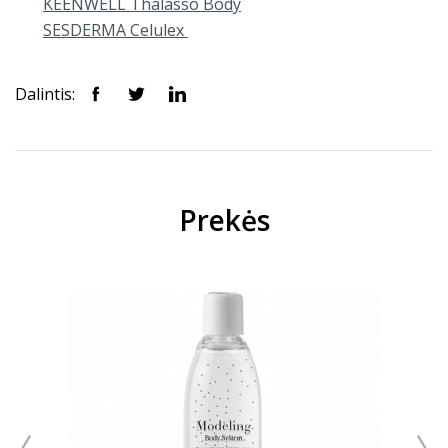
KEENWELL Thalasso Body
SESDERMA Celulex
Dalintis:
Prekės
EM
NIS