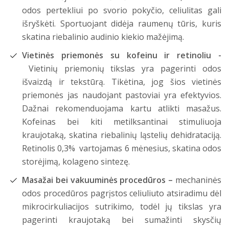
odos pertekliui po svorio pokyčio, celiulitas gali
išryškėti. Sportuojant didėja raumenų tūris, kuris
skatina riebalinio audinio kiekio mažėjimą.
Vietinės priemonės su kofeinu ir retinoliu -
Vietinių priemonių tikslas yra pagerinti odos
išvaizdą ir tekstūrą. Tikėtina, jog šios vietinės
priemonės jas naudojant pastoviai yra efektyvios.
Dažnai rekomenduojama kartu atlikti masažus.
Kofeinas bei kiti metilksantinai stimuliuoja
kraujotaką, skatina riebalinių ląstelių dehidrataciją.
Retinolis 0,3% vartojamas 6 mėnesius, skatina odos
storėjimą, kolageno sintezę.
Masažai bei vakuuminės procedūros –
mechaninės
odos procedūros pagrįstos celiuliuto atsiradimu dėl
mikrocirkuliacijos sutrikimo, todėl jų tikslas yra
pagerinti kraujotaką bei sumažinti skysčių