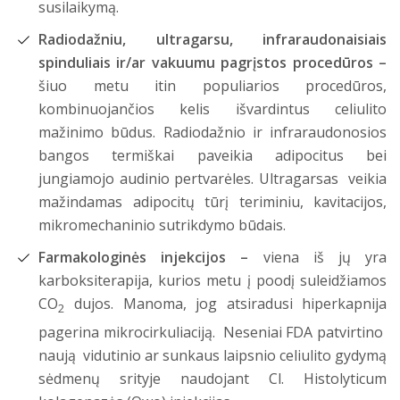
susilaikymą.
Radiodažniu, ultragarsu, infraraudonaisiais
spinduliais ir/ar vakuumu pagrįstos procedūros –
šiuo metu itin populiarios procedūros,
kombinuojančios kelis išvardintus celiulito
mažinimo būdus. Radiodažnio ir infraraudonosios
bangos termiškai paveikia adipocitus bei
jungiamojo audinio pertvarėles. Ultragarsas veikia
mažindamas adipocitų tūrį teriminiu, kavitacijos,
mikromechaninio sutrikdymo būdais.
Farmakologinės injekcijos –
viena iš jų yra
karboksiterapija, kurios metu į poodį suleidžiamos
CO
dujos. Manoma, jog atsiradusi hiperkapnija
2
pagerina mikrocirkuliaciją. Neseniai FDA patvirtino
naują vidutinio ar sunkaus laipsnio celiulito gydymą
sėdmenų srityje naudojant Cl. Histolyticum