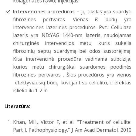
kolagenazės (Qwo) injekcijas.
Intervencinės procedūros –
jų tikslas yra suardyti
fibrozines pertvaras. Vienas iš būdų yra
intervencinės lazerinės procedūros. Pvz.: Cellulaze
lazeris yra ND:YAG 1440-nm lazeris naudojamas
chirurginės intervencijos metu, kuris sukelia
fibrozinių septų suardymą bei odos sustorėjimą.
Kita intervencinė procedūra vadinama subcizija,
kurios metu chirurgiškai suardomos poodinės
fibrozinės pertvaros . Šios procedūros yra vienos
efektyviausių būdų kovojant su celiulitu, o efektas
išlieka iki 1-2 m.
Literatūra:
Khan, MH, Victor F, et al. “Treatment of cellulite:
Part I. Pathophysiology.” J Am Acad Dermatol. 2010