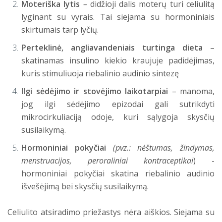
Moteriška lytis
­–
didžioji dalis moterų turi celiulitą
lyginant su vyrais. Tai siejama su hormoniniais
skirtumais tarp lyčių.
Perteklinė, angliavandeniais turtinga dieta
–
skatinamas insulino kiekio kraujuje padidėjimas,
kuris stimuliuoja riebalinio audinio sintezę
Ilgi sėdėjimo ir stovėjimo laikotarpiai
– manoma,
jog ilgi sėdėjimo epizodai gali sutrikdyti
mikrocirkuliaciją odoje, kuri sąlygoja skysčių
susilaikymą.
Hormoniniai pokyčiai
(pvz.: nėštumas, žindymas,
menstruacijos, peroraliniai
kontraceptikai
) -
hormoniniai pokyčiai skatina riebalinio audinio
išvešėjimą bei skysčių susilaikymą.
Celiulito atsiradimo priežastys nėra aiškios. Siejama su