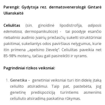
Parengė: Gydytoja rez. dermatovenerologė Gintarė
Ulianskaitė
Celiulitas
(sin. ginoidinė lipodistrofija,
adiposis
edematosa,
dermopanikuliozė) - tai poodyje esančio
riebalinio audinio įvairių priežasčių sukelti struktūriniai
pakitimai, sukeliantys odos paviršiaus nelygumus, kurie
itin primena ,,apelsino žievelę‘‘. Celiulitas paveikia net
85-98% moterų, tačiau gali pasireikšti ir vyrams.
Pagrindiniai rizikos veiksniai:
Genetika
–
genetiniai veiksniai turi itin didelę įtaką
celiulito atsiradimui. Taip pat, pastebėta, jog
genetinę predispoziciją turintiems asmenims
celiuliuto atsiradimą paskatina rūkymas
.