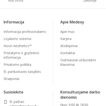
nuo 59 Eur
Lietuvoje
Informacija
Apie Medexy
Informacija profesionalams
Apie mus
Lojalumo sistema
Karjera
Noon Aesthetics™
Atsiliepimai
Pristatymo ir grąžinimo
Kontaktai
informacija
Dažniausiai užduodami
Privatumo politika
klausimai
El. parduotuvės taisyklės
Straipsniai
Susisiekite
Konsultuojame darbo
dienomis
El. paštas:
Nuo: 9:00 iki 18:00