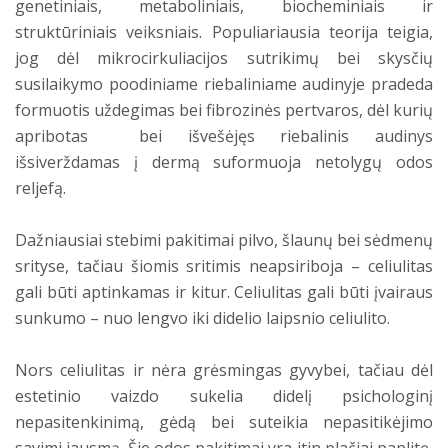
genetiniais, metaboliniais, biocheminiais ir
struktūriniais veiksniais. Populiariausia teorija teigia,
jog dėl mikrocirkuliacijos sutrikimų bei skysčių
susilaikymo poodiniame riebaliniame audinyje pradeda
formuotis uždegimas bei fibrozinės pertvaros, dėl kurių
apribotas bei išvešėjęs riebalinis audinys
išsiverždamas į dermą suformuoja netolygų odos
reljefą.
Dažniausiai stebimi pakitimai pilvo, šlaunų bei sėdmenų
srityse, tačiau šiomis sritimis neapsiriboja – celiulitas
gali būti aptinkamas ir kitur. Celiulitas gali būti įvairaus
sunkumo – nuo lengvo iki didelio laipsnio celiulito.
Nors celiulitas ir nėra grėsmingas gyvybei, tačiau dėl
estetinio vaizdo sukelia didelį psichologinį
nepasitenkinimą, gėdą bei suteikia nepasitikėjimo