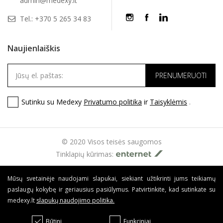
admin@medexy.lt
Tel.:
+370 5 265 34 83
Naujienlaiškis
Sutinku su Medexy
Privatumo politika
ir
Taisyklėmis
.
© 2020 Visos teisės saugomos
Tinklapių kūrimas:
Mūsų svetainėje naudojami slapukai, siekiant užtikrinti jums teikiamų
paslaugų kokybę ir geriausius pasiūlymus. Patvirtinkite, kad sutinkate su
medexy.lt
slapukų naudojimo politika
.
Būtini
Funkciniai