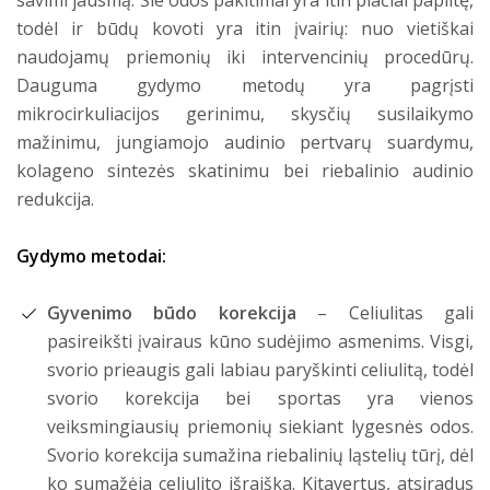
savimi jausmą. Šie odos pakitimai yra itin plačiai paplitę,
todėl ir būdų kovoti yra itin įvairių: nuo vietiškai
naudojamų priemonių iki intervencinių procedūrų.
Dauguma gydymo metodų yra pagrįsti
mikrocirkuliacijos gerinimu, skysčių susilaikymo
mažinimu, jungiamojo audinio pertvarų suardymu,
kolageno sintezės skatinimu bei riebalinio audinio
redukcija.
Gydymo metodai:
Gyvenimo būdo korekcija
– Celiulitas gali
pasireikšti įvairaus kūno sudėjimo asmenims. Visgi,
svorio prieaugis gali labiau paryškinti celiulitą, todėl
svorio korekcija bei sportas yra vienos
veiksmingiausių priemonių siekiant lygesnės odos.
Svorio korekcija sumažina riebalinių ląstelių tūrį, dėl
ko sumažėja celiulito išraiška. Kitavertus, atsiradus