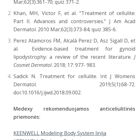
Mar;62(3):361-70; quiz 371-2.
Khan, MH, Victor F, et al. “Treatment of cellulite:
Part II. Advances and controversies.” J Am Acad
Dermatol. 2010 Mar;62(3):373-84; quiz 385-6.
Perez Atamoros FM, Alcalá Perez D, Asz Sigall D, et
al. Evidence-based treatment for gynoid
lipodystrophy: a review of the recent literature.
J
Cosmet Dermatol
. 2018; 17: 977- 983.
Sadick N. Treatment for cellulite. Int J Womens
Dermatol. 2019;5(1):68-72.
doi:10.1016/j.ijwd.2018.09.002.
Medexy rekomenduojamos anticeliulitinės
priemonės:
KEENWELL Modeling Body System linija